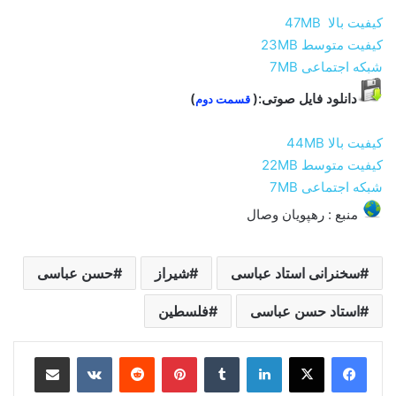
کيفيت بالا 47MB
کيفيت متوسط 23MB
شبکه اجتماعی 7MB
دانلود فایل صوتی:(
)
قسمت دوم
کيفيت بالا 44MB
کيفيت متوسط 22MB
شبکه اجتماعی 7MB
منبع : رهپویان وصال
سخنرانی استاد عباسی
شیراز
حسن عباسی
استاد حسن عباسی
فلسطین
لینکدین
‫تامبلر
‫پین‌ترست
‫رددیت
‫VKontakte
اشتراک گذاری از طریق ایمیل
چاپ