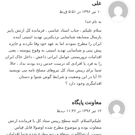
گ
علی
ف
۱۰ تیر ۱۳۹۶ در ۵:۵۱ ق٫ظ
ت
به نام خدا
:
سلام علیکم ، جناب استاد عباسی ، فرمانده کل ارتش پاییز
پارسال مسابقه شناسایی نزدیکترین تهدید امنیتی آینده
ایران را مطرح نمودند اما به عهد خود وفا نکردند و جایزه
پیش بینی و شناسایی تهدید امنیتی به وقوع پیوسته ، یعنی
اقدامات تروریستی عوامل ایرانی داعش ، داخل خاک ایران
را به فرد یا افرادی که درست حدس زده بودند نداد ، حالا
شما برای رییس ستاد کل نیروهای مسلح نامه می نویسید
!!! آیا در این وضعیت و شرایط گوش شنوا و دستان
اقدامگری وجود دارد ؟
گ
معاونت پایگاه
ف
۱۲ تیر ۱۳۹۶ در ۱۱:۳۶ ب٫ظ
ت
علیکم‌السلام. البته سطح رییس ستاد کل با فرمانده ارتش
:
متفاوت بوده و موضوع مطرح شده اوصولا قابل قیاس
نیست. ان‌شاالله در سطح و رتبه مطرح شده حتما اقدامات