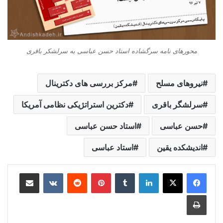
محورهای نامه سرگشاده استاد حسن عباسی به سرلشکر باقری
نیروهای مسلح
مرکز بررسی های دکترینال
سرلشگر باقری
دکترین استراتژیکی نظامی آمریکا
حسن عباسی
استاد حسن عباسی
اندیشکده یقین
استاد عباسی
لینکدین
‫تامبلر
‫پین‌ترست
‫رددیت
‫VKontakte
اشتراک گذاری از طریق ایمیل
چاپ