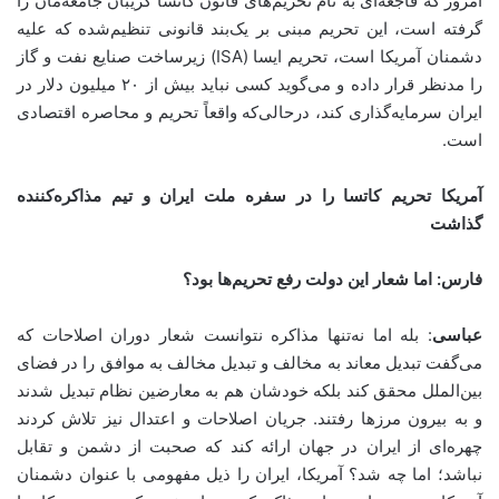
امروز که فاجعه‌‌ای به نام تحریم‌های قانون کاتسا گریبان جامعه‌مان را
گرفته است، این تحریم مبنی بر یک‌بند قانونی تنظیم‌شده که علیه
دشمنان آمریکا است، تحریم ایسا (ISA) زیرساخت صنایع نفت و گاز
را مدنظر قرار داده و می‌گوید کسی نباید بیش از ۲۰ میلیون دلار در
ایران سرمایه‌گذاری کند، درحالی‌که واقعاً تحریم و محاصره اقتصادی
است.
آمریکا تحریم کاتسا را در سفره ملت ایران و تیم مذاکره‌کننده
گذاشت
فارس: اما شعار این دولت رفع تحریم‌ها بود؟
عباسی
: بله اما نه‌تنها مذاکره نتوانست شعار دوران اصلاحات که
می‌گفت تبدیل معاند به مخالف و تبدیل مخالف به موافق را در فضای
بین‌الملل محقق کند بلکه خودشان هم به معارضین نظام تبدیل شدند
و به بیرون مرزها رفتند. جریان اصلاحات و اعتدال نیز تلاش کردند
چهره‌ای از ایران در جهان ارائه کند که صحبت از دشمن و تقابل
نباشد؛ اما چه شد؟ آمریکا، ایران را ذیل مفهومی با عنوان دشمنان