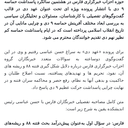
حوزه احزاب
خبرگزاری فارس
در هشتمین سالگرد پاسداشت حماسه
۹
دی با انتشار پرونده ویژه ای تحت عنوان عهد دی در قالب
گفت
و
گوهای تفصیلی با کارشناسان، مسئولان و تحلیلگران سیاسی
به بررسی ابعاد مختلف آفرینش حماسه
۹
دی و چرایی مانایی آن در
تاریخ انقلاب اسلامی پرداخته است که در ایام پاسداشت حماسه کم
نظیر نهم دی تقدیم خوانندگان محترم می شود
.
برای پرونده «عهد دی» به سراغ حسن عباسی رفتیم و وی در این
گفت‌وگوی دوساعته به سوالات متعدد خبرنگاران گروه
احزاب خبرگزاری فارس درباره دلایل شکل گیری فتنه ۸۸ و ریشه های
آن، نفوذ، تحریم ها و تهدیدهای پسافتنه، نسبت اصلاح طلبان و
حاکمیت و بدهی آنها به نظام، رفع حصر و محاکمه سران فتنه و در
نهایت چرایی پاسداشت حرکت عظیم ۹ دی پاسخ داد.
متن کامل مصاحبه تفصیلی خبرنگاران فارس با حسن عباسی رئیس
اندیشکده یقین به شرح زیر است:
فارس: در سؤال اول به‌عنوان پیش‌درآمد بحث فتنه
۸۸
و ریشه‌های