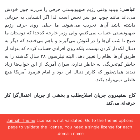
عباسی
: ببینید وقتی رژیم صهیونیستی حرفی را می‌زند چون خودش
می‌داند مانند چوب دو سر نجس است لذا اگر انتسابی به جریانی
داشته باشد آن‌ها تخریب می‌شوند. ما خیلی روی حرف رژیم
صهیونیستی حساب نمی‌کنیم، ولی وزیر خارجه کدخدا که دوستان ما
صبح تا شب آن‌ها را در آغوش می‌گیرند و باهم می‌خندند که دیگر به
دنبال لکه‌دار کردن نیست، بلکه روی افرادی حساب کرده که بتواند از
طریق آن‌ها نظام را تغییر دهد. البته تیلرسون ۳۸ سال گذشته را به
خاطر کم‌تجربگی به خاطر ندارد، سران آمریکا از این خواب‌ها زیاد
دیدند همان‌طور که کارتر دنبال این بود و امام فرمود آمریکا هیچ
غلطی نمی‌تواند بکند.
کاخ سفیدروی جریان اصلاح‌طلب و بخشی از جریان اعتدال‌گرا کار
حرفه‌‌ای می‌کند
هرچند ترامپ و تیلرسون هم با این ایادی داخلی هیچ غلطی نخواهد
Jannah Theme
License is not validated, Go to the theme options
کرد اما ما را هوشیار کرد که جمهوری خواهان کاخ سفید، روی جریان
page to validate the license, You need a single license for each
domain name.
اصلاح‌طلب و بخشی از جریان اعتدال‌گرا و جنبش سبز کار حرفه‌‌ای
یس بوک
X
واتس آپ
تلگرام