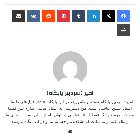
لینکدین
‫تامبلر
‫پین‌ترست
‫رددیت
‫VKontakte
اشتراک گذاری از طریق ایمیل
چاپ
امیر (سردبیر پایگاه)
امیر؛ سردبیر پایگاه هستم و ماموریتم در این پایگاه انتشار فایل‌های جلسات
استاد حسن عباسی است. هیچ دسترسی به استاد عباسی ندارم پس لطفا
سوالات مهم خود که فقط استاد عباسی در توان پاسخ به آن است را برای ما
ارسال نکنید و به سایت اندیشکده مراجعه نمایید و در آن پایگاه بپرسید.
وبسایت