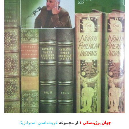
جهان برژینسکی ۱
از مجموعه
غرب­شناسی استراتژیک