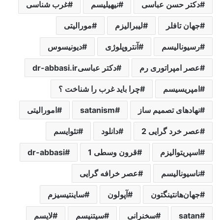
دکتر حسن عباسی
نیهیلیسم
غرب شناسی
جهان تافلر
لیبرالیزم
مورالیتی
رسیونالیسم
آنتروپلوژی
دیونیسوس
عصر امپراتوری رم
دکتر عباسیdr-abbasi.ir
امپریسیسم
چرا باید غرب را شناخت ؟
نهادهای تصمیم ساز
satanism
امورالیتی
عصر خرد گرایی 2
دانلود
تئوایسم
اسپریتوالیزم
قرون وسطی 1
dr-abbasi
ناسیونالیسم
عصر خرافه گرایی
جهان‌هانتینگتون
آپولون
ساینتیسیزم
satan
سخنرانی
سیتنیسم
لایسم