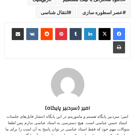
عصر اسطوره سازی
انتقال شناسی
لینکدین
‫تامبلر
‫پین‌ترست
‫رددیت
‫VKontakte
اشتراک گذاری از طریق ایمیل
چاپ
امیر (سردبیر پایگاه)
امیر؛ سردبیر پایگاه هستم و ماموریتم در این پایگاه انتشار فایل‌های جلسات
استاد حسن عباسی است. هیچ دسترسی به استاد عباسی ندارم پس لطفا
سوالات مهم خود که فقط استاد عباسی در توان پاسخ به آن است را برای ما