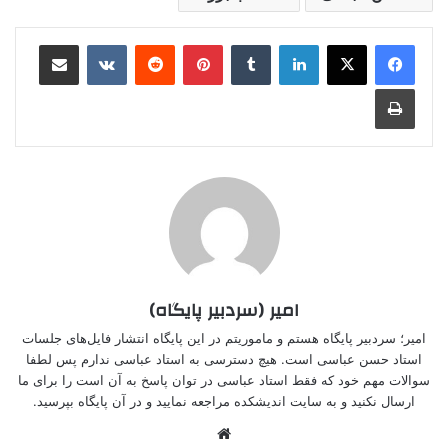
لینکدین
‫تامبلر
‫پین‌ترست
‫رددیت
‫VKontakte
اشتراک گذاری از طریق ایمیل
چاپ
امیر (سردبیر پایگاه)
امیر؛ سردبیر پایگاه هستم و ماموریتم در این پایگاه انتشار فایل‌های جلسات
استاد حسن عباسی است. هیچ دسترسی به استاد عباسی ندارم پس لطفا
سوالات مهم خود که فقط استاد عباسی در توان پاسخ به آن است را برای ما
ارسال نکنید و به سایت اندیشکده مراجعه نمایید و در آن پایگاه بپرسید.
وبسایت