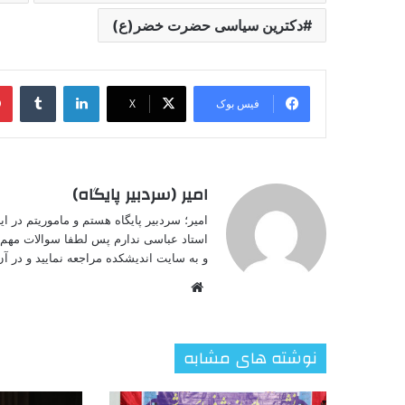
دکترین سیاسی حضرت خضر(ع)
لینکدین
‫تامبل
فیس بوک
X
امیر (سردبیر پایگاه)
امیر؛ سردبیر پایگاه هستم و ماموریتم در 
استاد عباسی ندارم پس لطفا سوالات مهم خ
و به سایت اندیشکده مراجعه نمایید و در آن 
وبسایت
نوشته های مشابه