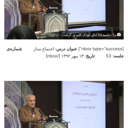
ما / جلسه 53 اتاق کودک کلبه ی کرامت
[nbox type=”success”]
عنوان درس:
اجتماع مدار
شماره‌ی
جلسه:
53
تاريخ:
۱۳ مهر ۱۳۹۲ ‌[/nbox]