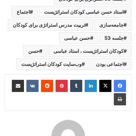
استاد حسن عباسی کودکان استراتژیست
اجتماع
جامعه‌سازی
تربیت مدرس استراتژی برای کودکان
جلسه 53
حسن عباسی
کودکان استراتژیست ، استاد عباسی
حسن
اجتماعی بودن
وب‌سایت کودکان استراتژیست
لینکدین
‫تامبلر
‫پین‌ترست
‫رددیت
‫VKontakte
اشتراک گذاری از طریق ایمیل
چاپ