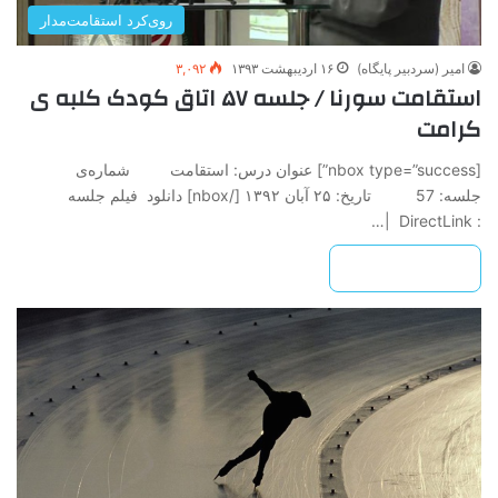
روی‌کرد استقامت‌مدار
امیر (سردبیر پایگاه)
۱۶ اردیبهشت ۱۳۹۳
۳,۰۹۲
استقامت سورنا / جلسه ۵۷ اتاق کودک کلبه ی
کرامت
[nbox type=”success”] عنوان درس: استقامت شماره‌ی
جلسه: 57 تاريخ: ۲۵ آبان ۱۳۹۲ ‌[/nbox] دانلود فیلم جلسه
: DirectLink |…
بیشتر بخوانید »