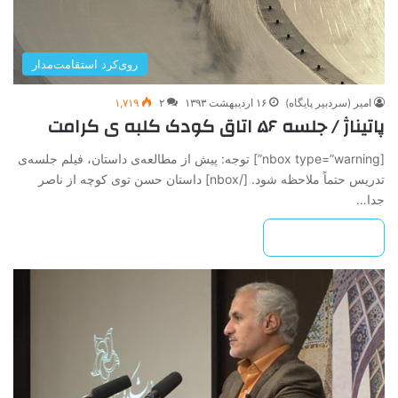
روی‌کرد استقامت‌مدار
امیر (سردبیر پایگاه)
۱۶ اردیبهشت ۱۳۹۳
۲
۱,۷۱۹
پاتیناژ / جلسه ۵۶ اتاق کودک کلبه ی کرامت
[nbox type=”warning”] ‌‌‌توجه: پیش از مطالعه‌ی داستان، فیلم جلسه‌ی
تدریس حتماً ملاحظه شود. [/nbox] داستان حسن توی کوچه از ناصر
جدا…
بیشتر بخوانید »