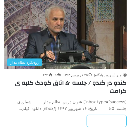
روی‌کرد نظام‌مدار
امیر (سردبیر پایگاه)
۲۵ فروردین ۱۳۹۳
۹
۴۴۳
کندو در کندو / جلسه ۵۰ اتاق کودک کلبه ی
کرامت
[nbox type=”success”] عنوان درس: نظام مدار شماره‌ی
جلسه: 50 تاريخ: ۱۶ شهریور ۱۳۹۲ ‌[/nbox] دانلود فیلم…
بیشتر بخوانید »