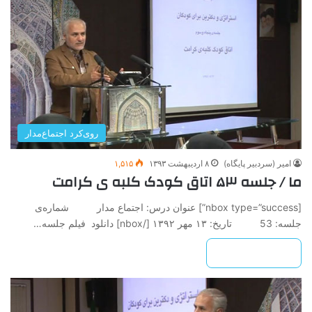
روی‌کرد اجتماع‌مدار
امیر (سردبیر پایگاه)
۸ اردیبهشت ۱۳۹۳
۱,۵۱۵
ما / جلسه ۵۳ اتاق کودک کلبه ی کرامت
[nbox type=”success”] عنوان درس: اجتماع مدار شماره‌ی
جلسه: 53 تاريخ: ۱۳ مهر ۱۳۹۲ ‌[/nbox] دانلود فیلم جلسه…
بیشتر بخوانید »