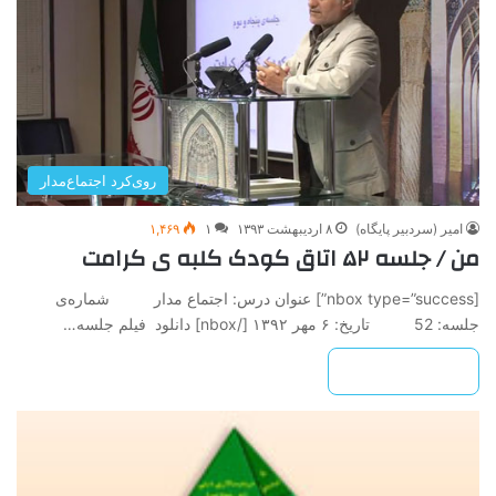
روی‌کرد اجتماع‌مدار
امیر (سردبیر پایگاه)
۸ اردیبهشت ۱۳۹۳
۱
۱,۴۶۹
من / جلسه ۵۲ اتاق کودک کلبه ی کرامت
[nbox type=”success”] عنوان درس: اجتماع مدار شماره‌ی
جلسه: 52 تاريخ: ۶ مهر ۱۳۹۲ ‌[/nbox] دانلود فیلم جلسه…
بیشتر بخوانید »