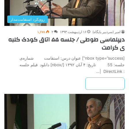
روی‌کرد استقامت‌مدار
امیر (سردبیر پایگاه)
۱۶ اردیبهشت ۱۳۹۳
۲
۱,۶۷۸
دیپلماسی طوطی / جلسه ۵۵ اتاق کودک کلبه
ی کرامت
[nbox type=”success”] عنوان درس: استقامت شماره‌ی
جلسه: 55 تاريخ: ۴ آبان ۱۳۹۲ ‌[/nbox] دانلود فیلم جلسه
: DirectLink |…
بیشتر بخوانید »