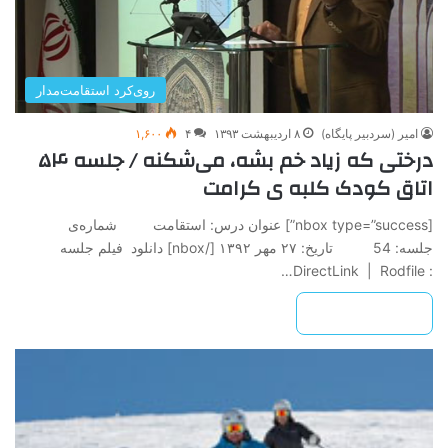
روی‌کرد استقامت‌مدار
امیر (سردبیر پایگاه)
۸ اردیبهشت ۱۳۹۳
۴
۱,۶۰۰
درختی که زیاد خم بشه، می‌شکنه / جلسه ۵۴
اتاق کودک کلبه ی کرامت
[nbox type=”success”] عنوان درس: استقامت شماره‌ی
جلسه: 54 تاريخ: ۲۷ مهر ۱۳۹۲ ‌[/nbox] دانلود فیلم جلسه
: DirectLink | Rodfile…
بیشتر بخوانید »