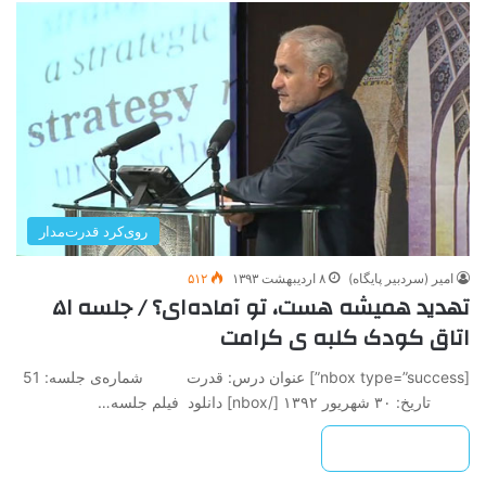
روی‌کرد قدرت‌مدار
امیر (سردبیر پایگاه)
۸ اردیبهشت ۱۳۹۳
۵۱۲
تهدید همیشه هست، تو آماده‌ای؟ / جلسه ۵۱
اتاق کودک کلبه ی کرامت
[nbox type=”success”] عنوان درس: قدرت شماره‌ی جلسه: 51
تاريخ: ۳۰ شهریور ۱۳۹۲ ‌[/nbox] دانلود فیلم جلسه…
بیشتر بخوانید »