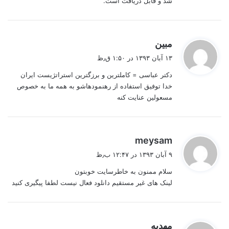
شد و قابل دریافت است.
گ
مبین
ف
۱۳ آبان ۱۳۹۳ در ۱:۵۰ ق٫ظ
ت
دکتر عباسی = کاملترین و برزگترین استراتژیست ایران
:
خدا توفیق استفاده از رهنمودهاشو به همه ما به خصوص
مسعولین عنایت کنه
گ
meysam
ف
۹ آبان ۱۳۹۳ در ۱۲:۴۷ ب٫ظ
ت
سلام ممنون به خاطرسایت خوبتون
:
لینک های غیر مستقیم دانلود فعال نیست لطفا پیگیری کنید
گ
مهدیه