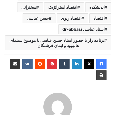
اندیشکده
اقتصاد استراتژیک
سخنرانی
اقتصاد
اقتصاد ربوی
حسن عباسی
استاد عباسی dr-abbasi
برنامه راز با حضور استاد حسن عباسی با موضوع سینمای
هالیوود و ایمان فرشتگان
لینکدین
‫تامبلر
‫پین‌ترست
‫رددیت
‫VKontakte
اشتراک گذاری از طریق ایمیل
چاپ