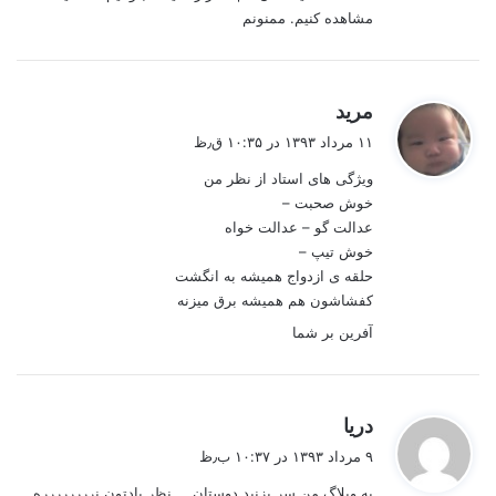
مشاهده کنیم. ممنونم
گ
مرید
ف
۱۱ مرداد ۱۳۹۳ در ۱۰:۳۵ ق٫ظ
ت
ویژگی های استاد از نظر من
:
خوش صحبت –
عدالت گو – عدالت خواه
خوش تیپ –
حلقه ی ازدواج همیشه به انگشت
کفشاشون هم همیشه برق میزنه
آفرین بر شما
گ
دریا
ف
۹ مرداد ۱۳۹۳ در ۱۰:۳۷ ب٫ظ
ت
به وبلاگ من سر بزنید دوستان…..نظر یادتون نرررررررره….