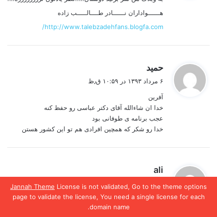
:
هــــــواداران نــــــادر طــــالـــــب زاده
http://www.talebzadehfans.blogfa.com/
گ
حمید
ف
۶ مرداد ۱۳۹۳ در ۱۰:۵۹ ق٫ظ
ت
آفرین
:
خدا ان شاءالله آقای دکتر عباسی رو حفظ کنه
عجب برنامه ی طوفانی بود
خدا رو شکر که همچین افرادی هم تو این کشور هستن
گ
ali
ف
۳ مرداد ۱۳۹۳ در ۹:۰۲ ب٫ظ
Jannah Theme
License is not validated, Go to the theme options
ت
page to validate the license, You need a single license for each
خدالعنت کندمسئولین دولتی غرب زده روکه اینجوربادین
:
domain name.
ودنیای مردم بازی می کنن
یس بوک
X
واتس آپ
تلگرام