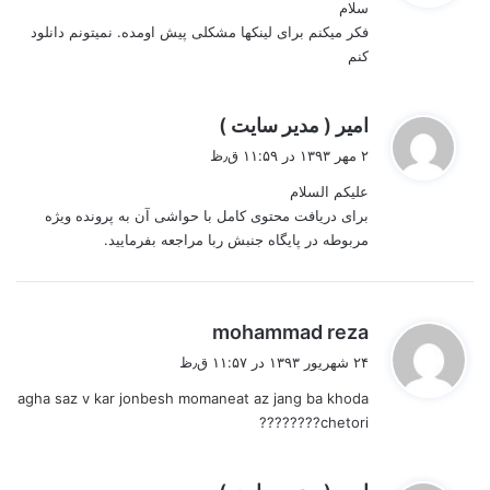
سلام
:
فکر میکنم برای لینکها مشکلی پیش اومده. نمیتونم دانلود
کنم
گ
امیر ( مدیر سایت )
ف
۲ مهر ۱۳۹۳ در ۱۱:۵۹ ق٫ظ
ت
علیکم السلام
:
برای دریافت محتوی کامل با حواشی آن به پرونده ویژه
مربوطه در پایگاه جنبش ربا مراجعه بفرمایید.
گ
mohammad reza
ف
۲۴ شهریور ۱۳۹۳ در ۱۱:۵۷ ق٫ظ
ت
agha saz v kar jonbesh momaneat az jang ba khoda
:
chetori????????
گ