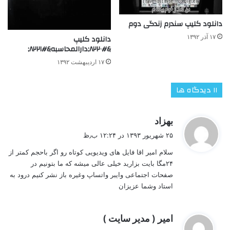
دانلود کلیپ سندرم زندگی دوم
۱۷ آذر ۱۳۹۲
دانلود کلیپ
&#۸۲۲۰;دارالمحاسبه&#۸۲۲۱;
۱۷ اردیبهشت ۱۳۹۲
‫۱۱ دیدگاه ها
گ
بهزاد
ف
۲۵ شهریور ۱۳۹۳ در ۱۲:۲۴ ب٫ظ
ت
سلام امیر اقا فایل های ویدیویی کوتاه رو اگر باحجم کمتر از
:
۲۴مگا بایت بزارید خیلی عالی میشه که ما بتونیم در
صفحات اجتماعی وایبر واتساپ وغیره باز نشر کنیم درود به
استاد وشما عزیزان
گ
امیر ( مدیر سایت )
ف