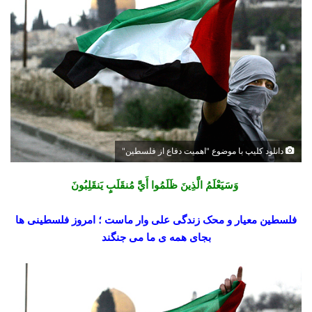
دانلود کلیپ با موضوع "اهمیت دفاع از فلسطین"
وَسَيَعْلَمُ الَّذِينَ ظَلَمُوا أَيَّ مُنقَلَبٍ يَنقَلِبُونَ
فلسطین معیار و محک زندگی علی وار ماست ؛ امروز فلسطینی ها
بجای همه ی ما می جنگند