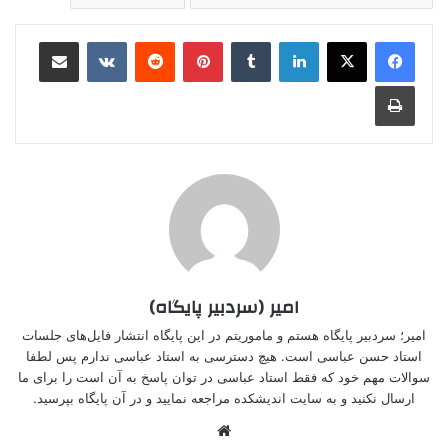
لینکدین
‫تامبلر
‫پین‌ترست
‫رددیت
‫VKontakte
اشتراک گذاری از طریق ایمیل
چاپ
امیر (سردبیر پایگاه)
امیر؛ سردبیر پایگاه هستم و ماموریتم در این پایگاه انتشار فایل‌های جلسات
استاد حسن عباسی است. هیچ دسترسی به استاد عباسی ندارم پس لطفا
سوالات مهم خود که فقط استاد عباسی در توان پاسخ به آن است را برای ما
ارسال نکنید و به سایت اندیشکده مراجعه نمایید و در آن پایگاه بپرسید.
وبسایت