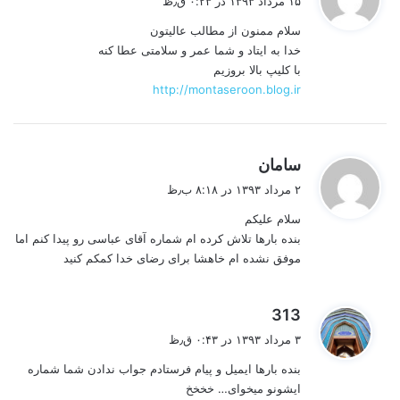
۱۵ مرداد ۱۳۹۳ در ۰:۲۳ ق٫ظ
ت
سلام ممنون از مطالب عالیتون
:
خدا به ایتاد و شما عمر و سلامتی عطا کنه
با کلیپ بالا بروزیم
http://montaseroon.blog.ir
گ
سامان
ف
۲ مرداد ۱۳۹۳ در ۸:۱۸ ب٫ظ
ت
سلام علیکم
:
بنده بارها تلاش کرده ام شماره آقای عباسی رو پیدا کنم اما
موفق نشده ام خاهشا برای رضای خدا کمکم کنید
گ
313
ف
۳ مرداد ۱۳۹۳ در ۰:۴۳ ق٫ظ
ت
بنده بارها ایمیل و پیام فرستادم جواب ندادن شما شماره
:
ایشونو میخوای… خخخخ