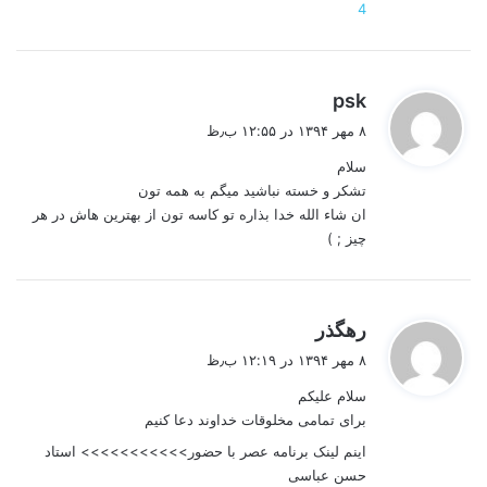
4
گ
psk
ف
۸ مهر ۱۳۹۴ در ۱۲:۵۵ ب٫ظ
ت
سلام
:
تشکر و خسته نباشید میگم به همه تون
ان شاء الله خدا بذاره تو کاسه تون از بهترین هاش در هر
چیز ; )
گ
رهگذر
ف
۸ مهر ۱۳۹۴ در ۱۲:۱۹ ب٫ظ
ت
سلام علیکم
:
برای تمامی مخلوقات خداوند دعا کنیم
اینم لینک برنامه عصر با حضور>>>>>>>>>>> استاد
حسن عباسی