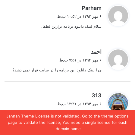
گ
Parham
ف
۶ مهر ۱۳۹۴ در ۱۰:۵۲ ب٫ظ
ت
سلام لینک دانلود برنامه بزارین لطفا.
:
گ
احمد
ف
۶ مهر ۱۳۹۴ در ۷:۵۱ ب٫ظ
ت
چرا لینک دانلود این برنامه را در سایت قرار نمی دهید؟
:
گ
313
ف
۶ مهر ۱۳۹۴ در ۱۲:۳۱ ب٫ظ
ت
سلام
:
Jannah Theme
License is not validated, Go to the theme options
حقیر این برنامه رو ضبط کردم اگر خواستید بفرمایید تا آپلود
page to validate the license, You need a single license for each
کنم. با تشکر
domain name.
یس بوک
X
واتس آپ
تلگرام