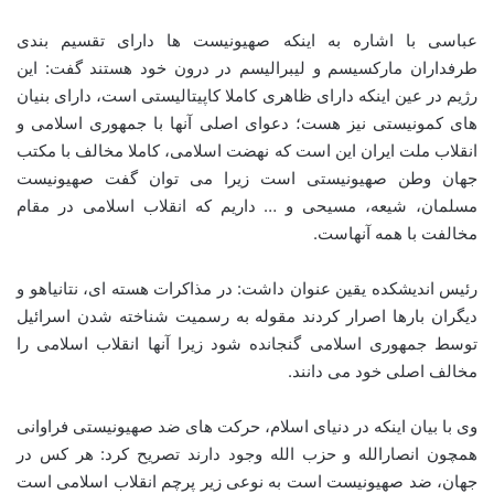
عباسی با اشاره به اینکه صهیونیست ها دارای تقسیم بندی
طرفداران مارکسیسم و لیبرالیسم در درون خود هستند گفت: این
رژیم در عین اینکه دارای ظاهری کاملا کاپیتالیستی است، دارای بنیان
های کمونیستی نیز هست؛ دعوای اصلی آنها با جمهوری اسلامی و
انقلاب ملت ایران این است که نهضت اسلامی، کاملا مخالف با مکتب
جهان وطن صهیونیستی است زیرا می توان گفت صهیونیست
مسلمان، شیعه، مسیحی و … داریم که انقلاب اسلامی در مقام
مخالفت با همه آنهاست.
رئیس اندیشکده یقین عنوان داشت: در مذاکرات هسته ای، نتانیاهو و
دیگران بارها اصرار کردند مقوله به رسمیت شناخته شدن اسرائیل
توسط جمهوری اسلامی گنجانده شود زیرا آنها انقلاب اسلامی را
مخالف اصلی خود می دانند.
وی با بیان اینکه در دنیای اسلام، حرکت های ضد صهیونیستی فراوانی
همچون انصارالله و حزب الله وجود دارند تصریح کرد: هر کس در
جهان، ضد صهیونیست است به نوعی زیر پرچم انقلاب اسلامی است