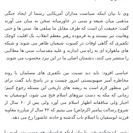
وی با بیان اینکه سیاست مداران آمریکایی رسما از ایجاد جنگی
مذهبی میان شیعه و سنی در خاورمیانه سخن به میان می آورند
گفت: حقیقت آن است که طرف مقابل ما سلفی ها، سنی ها و حتی
وهابیت نیز نیستند و به فرموده رهبر معظم انقلاب، یک اقلیت کوچک
تکفیری که گاهی اوقات در کسوت شیعیان ظاهر می شوند و شبکه
های ماهواره ای به راه می اندازند و علیه مقدسات سنی ها مطالبی
را منتشر می کنند، دشمنان اصلی ما در این نبرد محسوب می شوند.
عباسی افزود: باید دید نسبت بین تکفیری های مسلمان با روند
مخاطره آمیز صهیونیستی امروز چیست و در پاسخ باید گفت برای
این منظور لازم است به ریشه های تاریخی این مسئله رجوع کنیم؛
زمانی که مکه به دست نیروهای اسلام فتح می شود، ابوسفیان به
اجبار ولی منافقانه اظهار اسلام می آورد ولی پس از ۶۰ سال از
شروع رسالت پیامبر اکرم(ص) می بینیم که ۴۲ سال از مبارزه معاویه
فرزند ابوسفیان با اسلام ناب گذشته و حادثه عاشورا رخ می دهد.
رئیس اندیشکده یقین با بیان اینکه عباسیان هم مسیر بنی امیه را