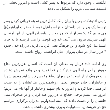
انگلستان وجود دارد که مربوط به پسر کشی است و امروز بخشی از
فلسفه سیاسی غرب را تشکیل می دهد.
رئیس اندیشکده یقین با بیان اینکه کامل ترین نمونه قربانی کردن پسر
توسط یک پدر را در داستان ذبح اسماعیل توسط حضرت ابراهیم(ع)
می بینیم گفت: بعد از اینکه هر دو این پیامبران الهی، از این امتحان
الهی سربلند بیرون می آیند، خداوند قوچی را می فرستد تا به جای
اسماعیل ذبح شود و این فرهنگ یعنی قربانی کردن در راه خدا، حدود
۴ هزار سال در میان پیروان ادیان ابراهیمی رواج داشته است.
وی ادامه داد: قربان به معنای آن است که انسان عزیزترین متاع
خویش را در راه الهی ذبح کند و فدا نماید و در واقع نمایش دهنده
ذات فرهنگ ایثار است؛ در دوران دفاع مقدس نیز شاهد بودیم شهدا
و جانبازان، جان خویش یعنی ارزشمندترین متاعشان را به سنت
ابراهیمی فدا کردند و امروز به نام شهید و جانباز از آنها نام می بریم؛
امروز می بینیم برخی حجاج ما در روز عید قربان و در صحرای منی
جانشان را از دست دادند که البته امیدواریم مدیران برگزاری مراسم
حج در عربستان، مسئولیت پذیری بیشتری داشته باشند.