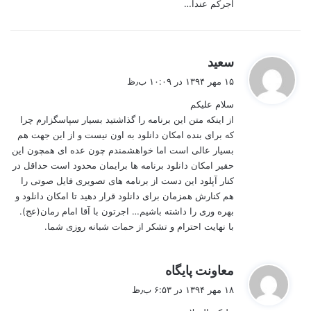
اجرکم عندا…
گ
سعید
ف
۱۵ مهر ۱۳۹۴ در ۱۰:۰۹ ب٫ظ
ت
سلام علیکم
:
از اینکه متن این برنامه را گذاشتید بسیار سپاسگزارم چرا
که برای بنده امکان دانلود به اون نیست و از این جهت هم
بسیار عالی است اما خواهشمندم چون عده ای همچون این
حقیر امکان دانلود برنامه ها برایمان محدود است حداقل در
کنار آپلود این دست از برنامه های تصویری فایل صوتی را
هم کنارش همزمان برای دانلود قرار دهید تا امکان دانلود و
بهره وری را داشته باشیم… اجرتون با آقا امام رمان(عج).
با نهایت احترام و تشکر از حمات شبانه روزی شما.
گ
معاونت پایگاه
ف
۱۸ مهر ۱۳۹۴ در ۶:۵۳ ب٫ظ
ت