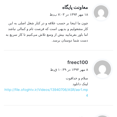
گ
معاونت پایگاه
ف
۱۸ مهر ۱۳۹۴ در ۷:۰۳ ب٫ظ
ت
چون ما اینجا بر حسب علاقه و در کنار شغل اصلی به این
:
کار مشغولیم و بدیهی است که فرصت تام و کمالی نباشد
اما باور بفرمایید بیش از وسع تلاش می‌کنیم تا کار سریع به
دست شما دوستان برسد.
گ
freec100
ف
۸ مهر ۱۳۹۴ در ۱۰:۳۹ ق٫ظ
ت
سلام و خداقوت
:
لینک دانلود
http://file.ofoghtv.ir/Videos/13940706/ASR/asr1.mp
4
گ