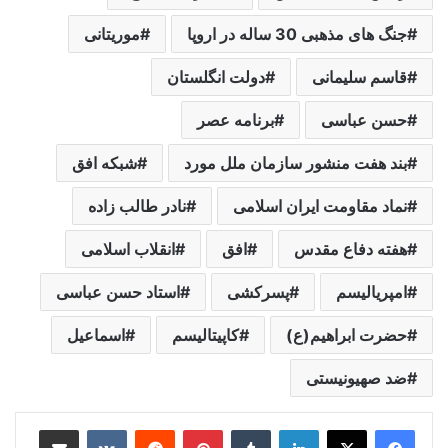
جنگ های مذهبی 30 ساله در اروپا
موریتانی
قاسم سلیمانی
دولت انگلستان
حسن عباسی
برنامه عصر
بند هفت منشور سازمان ملل مورد
شبکه افق
نماد مقاومت ایران اسلامی
نادر طالب زاده
هفته دفاع مقدس
افق
انقلاب اسلامی
امپریالیسم
پسرکشی
استاد حسن عباسی
حضرت ابراهیم(ع)
کاپیتالیسم
اسماعیل
ضد صهیونیستی
لینکدین
‫تامبلر
‫پین‌ترست
‫رددیت
‫VKontakte
اشتراک گذاری از طریق ایمیل