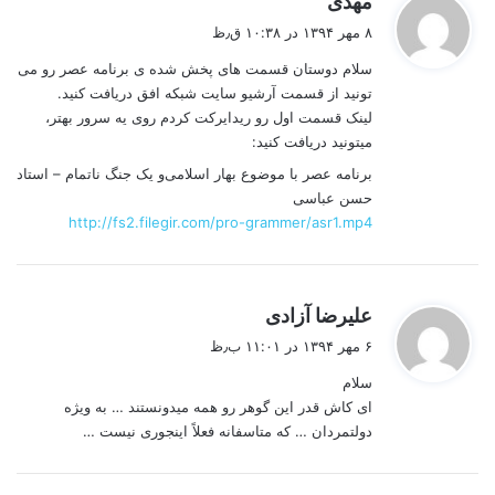
مهدی
ف
۸ مهر ۱۳۹۴ در ۱۰:۳۸ ق٫ظ
ت
سلام دوستان قسمت های پخش شده ی برنامه عصر رو می
:
تونید از قسمت آرشیو سایت شبکه افق دریافت کنید.
لینک قسمت اول رو ریدایرکت کردم روی یه سرور بهتر،
میتونید دریافت کنید:
برنامه عصر با موضوع بهار اسلامی‌و یک جنگ ناتمام – استاد
حسن عباسی
http://fs2.filegir.com/pro-grammer/asr1.mp4
گ
علیرضا آزادی
ف
۶ مهر ۱۳۹۴ در ۱۱:۰۱ ب٫ظ
ت
سلام
:
ای کاش قدر این گوهر رو همه میدونستند … به ویژه
دولتمردان … که متاسفانه فعلاً اینجوری نیست …