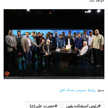
خواهد شد.
منبع:
روابط عمومی شبکه افق
رئیس اندیشکده یقین
حضرت علی(ع)