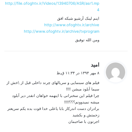
http://file.ofoghtv.ir/Videos/13940706/ASR/asr1.mp
4
اینم لینک آرشیو شبکه افق
http://www.ofoghtv.ir/archive
http://www.ofoghtv.ir/archive/tvprogram
ومن الله توفیق
گ
امید
ف
۸ مهر ۱۳۹۴ در ۱۱:۳۴ ق٫ظ
ت
فیلم های سبنمایی و سریالهای چرند داخلی قبل از \خش از
:
سیما آبلود میشن !!!!
چرا فیلم این سخنرانی با اینهمه خواهان انقدر دیر آبلود
میشه نمیدوونم؟؟؟!!!!
برادران دست اندرکار بابا یاعلی خدا قوت بده یکم سریعتر
زحمتش و بکشید
اجرتون با صاحبمان