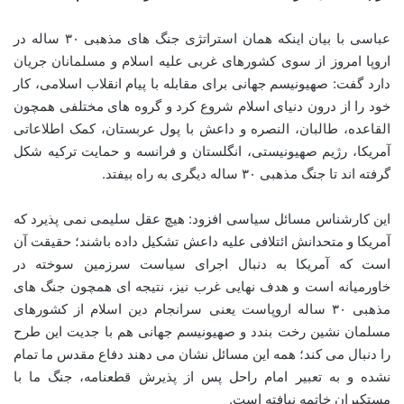
عباسی با بیان اینکه همان استراتژی جنگ های مذهبی ۳۰ ساله در
اروپا امروز از سوی کشورهای غربی علیه اسلام و مسلمانان جریان
دارد گفت: صهیونیسم جهانی برای مقابله با پیام انقلاب اسلامی، کار
خود را از درون دنیای اسلام شروع کرد و گروه های مختلفی همچون
القاعده، طالبان، النصره و داعش با پول عربستان، کمک اطلاعاتی
آمریکا، رژیم صهیونیستی، انگلستان و فرانسه و حمایت ترکیه شکل
گرفته اند تا جنگ مذهبی ۳۰ ساله دیگری به راه بیفتد.
این کارشناس مسائل سیاسی افزود: هیچ عقل سلیمی نمی پذیرد که
آمریکا و متحدانش ائتلافی علیه داعش تشکیل داده باشند؛ حقیقت آن
است که آمریکا به دنبال اجرای سیاست سرزمین سوخته در
خاورمیانه است و هدف نهایی غرب نیز، نتیجه ای همچون جنگ های
مذهبی ۳۰ ساله اروپاست یعنی سرانجام دین اسلام از کشورهای
مسلمان نشین رخت بندد و صهیونیسم جهانی هم با جدیت این طرح
را دنبال می کند؛ همه این مسائل نشان می دهند دفاع مقدس ما تمام
نشده و به تعبیر امام راحل پس از پذیرش قطعنامه، جنگ ما با
مستکبران خاتمه نیافته است.