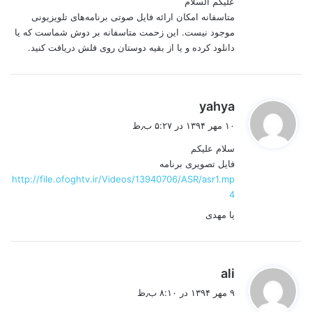
علیکم السلام
:
متاسفانه امکان ارائه فایل صوتی برنامه‌های تلویزیونی
موجود نیست. این زحمت متاسفانه بر دوش شماست که یا
دانلود کرده و یا از بقیه دوستان روی فلش دریافت کنید.
گ
yahya
ف
۱۰ مهر ۱۳۹۴ در ۵:۲۷ ب٫ظ
ت
سلام علیکم
:
فایل تصویری برنامه
http://file.ofoghtv.ir/Videos/13940706/ASR/asr1.mp
4
یا مهدی
گ
ali
ف
۹ مهر ۱۳۹۴ در ۸:۱۰ ب٫ظ
ت