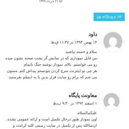
۲۱ خرداد ۱۳۹۹
‫۲۶ دیدگاه ها
گ
داود
ف
۱۴ بهمن ۱۳۹۴ در ۱۱:۳۷ ق٫ظ
ت
سلام و خسته نباشید
:
من فایل نموداری که در نمایش گر پشت صحنه نشون میده
رو می خواستم. بالای نمودار نوشته جنگ ناتمام
هر چی تو اینترنت سرج کردن نتونستم پیداش کنم. ممنون
می شم که برام رو سایت قرار بدین یا به ایمیلم بفرستید.
گ
معاونت پایگاه
ف
۱ اسفند ۱۳۹۴ در ۹:۳۰ ب٫ظ
ت
علیکم‌السلام
:
اون نمودار هنوز درحال تکمیل است و ارائه عمومی نشده .
ان‌شاالله پس از تکمیل در سایت رسمی کلبه کرامت و