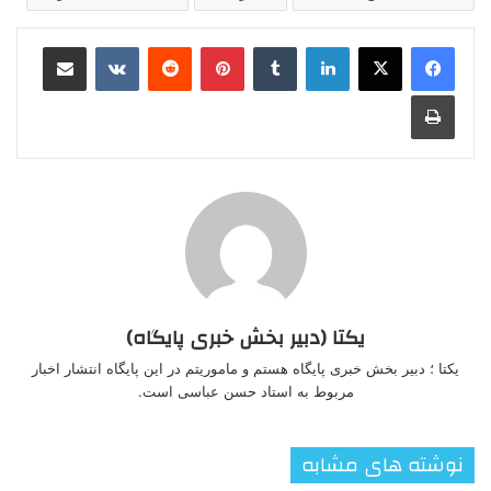
لینکدین
‫تامبلر
‫پین‌ترست
‫رددیت
‫VKontakte
اشتراک گذاری از طریق ایمیل
چاپ
یکتا (دبیر بخش خبری پایگاه)
یکتا ؛ دبیر بخش خبری پایگاه هستم و ماموریتم در این پایگاه انتشار اخبار
مربوط به استاد حسن عباسی است.
نوشته های مشابه