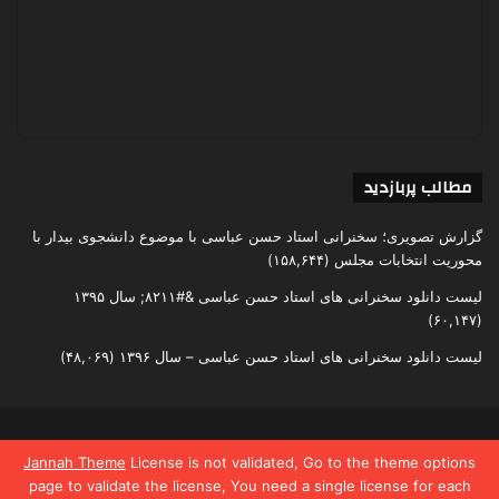
مطالب پربازدید
گزارش تصویری؛ سخنرانی استاد حسن عباسی با موضوع دانشجوی بیدار با
محوریت انتخابات مجلس
(۱۵۸,۶۴۴)
لیست دانلود سخنرانی های استاد حسن عباسی &#۸۲۱۱; سال ۱۳۹۵
(۶۰,۱۴۷)
لیست دانلود سخنرانی های استاد حسن عباسی – سال ۱۳۹۶
(۴۸,۰۶۹)
تمامی حقوق متعلق به اندیشکده یقین است
Jannah Theme
License is not validated, Go to the theme options
page to validate the license, You need a single license for each