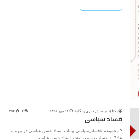
بیشتر بخوانید »
یکتا (دبیر بخش خبری پایگاه)
۱۸ مهر ۱۳۹۸
۲
۳۵۴
فساد سیاسی
? مجموعه #فساد_سیاسی بیانات استاد حسن عباسی در تیرماه
۹۸ ? از حساب رسمی توئیتر استاد حسن عباسی: