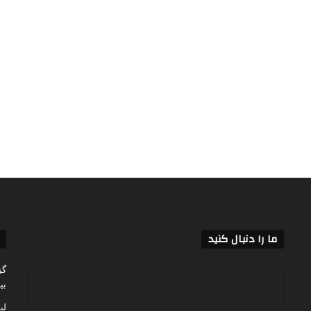
ما را دنبال کنید
گز
بی
لی