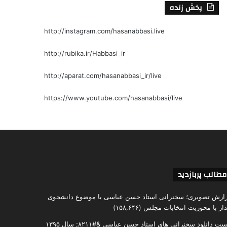
پخش زنده
http://instagram.com/hasanabbasi.live
http://rubika.ir/Habbasi_ir
http://aparat.com/hasanabbasi_ir/live
https://www.youtube.com/hasanabbasi/live
مطالب پربازدید
ارش تصویری؛ سخنرانی استاد حسن عباسی با موضوع دانشجوی
دار با محوریت انتخابات مجلس
(۱۵۸,۶۴۶)
ست دانلود سخنرانی های استاد حسن عباسی &#۸۲۱۱; سال ۱۳۹۵