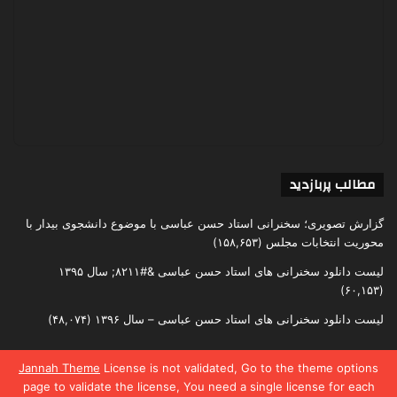
مطالب پربازدید
گزارش تصویری؛ سخنرانی استاد حسن عباسی با موضوع دانشجوی بیدار با
محوریت انتخابات مجلس
(۱۵۸,۶۵۳)
لیست دانلود سخنرانی های استاد حسن عباسی &#۸۲۱۱; سال ۱۳۹۵
(۶۰,۱۵۳)
لیست دانلود سخنرانی های استاد حسن عباسی – سال ۱۳۹۶
(۴۸,۰۷۴)
Jannah Theme
License is not validated, Go to the theme options
page to validate the license, You need a single license for each
تمامی حقوق متعلق به اندیشکده یقین است