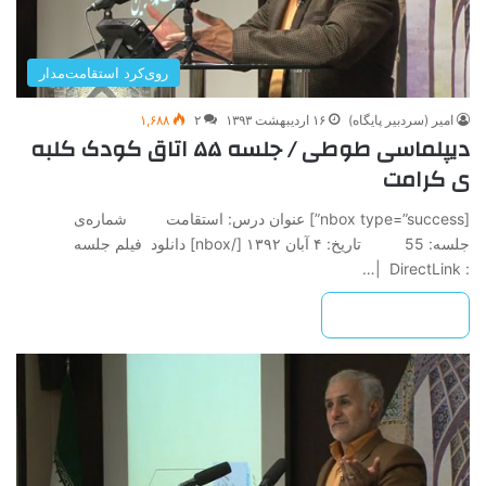
روی‌کرد استقامت‌مدار
امیر (سردبیر پایگاه)
۱۶ اردیبهشت ۱۳۹۳
۲
۱,۶۸۸
دیپلماسی طوطی / جلسه ۵۵ اتاق کودک کلبه
ی کرامت
[nbox type=”success”] عنوان درس: استقامت شماره‌ی
جلسه: 55 تاريخ: ۴ آبان ۱۳۹۲ ‌[/nbox] دانلود فیلم جلسه
: DirectLink |…
بیشتر بخوانید »