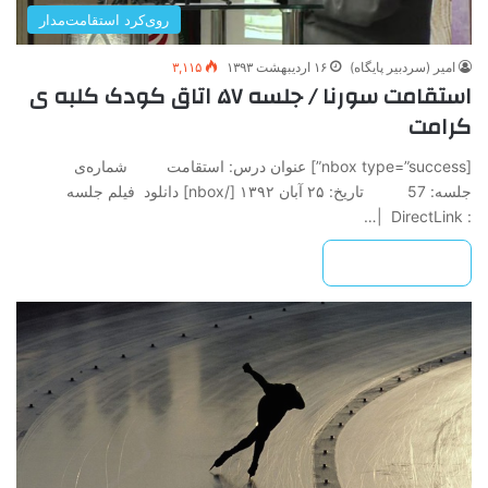
روی‌کرد استقامت‌مدار
امیر (سردبیر پایگاه)
۱۶ اردیبهشت ۱۳۹۳
۳,۱۱۵
استقامت سورنا / جلسه ۵۷ اتاق کودک کلبه ی
کرامت
[nbox type=”success”] عنوان درس: استقامت شماره‌ی
جلسه: 57 تاريخ: ۲۵ آبان ۱۳۹۲ ‌[/nbox] دانلود فیلم جلسه
: DirectLink |…
بیشتر بخوانید »