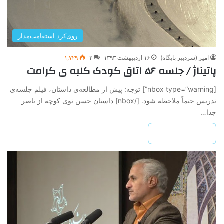
روی‌کرد استقامت‌مدار
امیر (سردبیر پایگاه)
۱۶ اردیبهشت ۱۳۹۳
۲
۱,۷۲۹
پاتیناژ / جلسه ۵۶ اتاق کودک کلبه ی کرامت
[nbox type=”warning”] ‌‌‌توجه: پیش از مطالعه‌ی داستان، فیلم جلسه‌ی
تدریس حتماً ملاحظه شود. [/nbox] داستان حسن توی کوچه از ناصر
جدا…
بیشتر بخوانید »