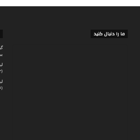
ما را دنبال کنید
گز
بی
لی
(۶۰,۱۴۲)
لی
(۴۸,۰۶۶)