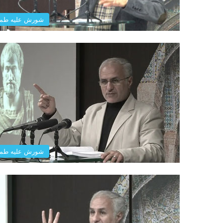
شورش علیه طم
شورش علیه طم