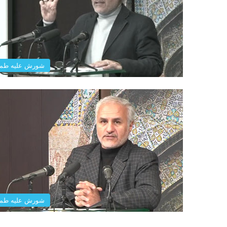
شورش علیه طم
شورش علیه طم