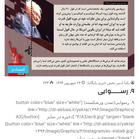
اقتصادی
یکتا (دبیر بخش خبری پایگاه)
۲۴ شهریور ۱۳۹۴
۴۳۳
۹. رســـــوایی
۹. رسوایی(تمدن ورشکسته) [button color=”blue” size=”white”
link=”http://dl-abbasi.ir/yekta/۱۳۹۴/image/Graphics/
۳/A3/ec9.jpg” target=”blank” ]ذخیره در سایز A3[/button]
[button color=”blue” size=”white” link=”http://dl-abbasi.ir/yekta/
۱۳۹۴/image/Graphics/۳/instagram/ec-insta9.jpg”
target=”blank” ]ذخیره در سایز…