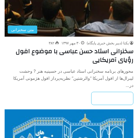
متن سخنرانی
یکتا (دبیر بخش خبری پایگاه)
۳۰ مهر ۱۳۹۷
۳۸۲
سخنرانی استاد حسن عباسی با موضوع افول
رؤیای آمریکایی
محورهای برنامه سخنرانی استاد عباسی در حسینیه هنر ? وحشت
لیبرال‌ها از افول آمریکا “والرشتین” نظریه‌پرداز افول هژمونی آمریکا
در…
بیشتر بخوانید »