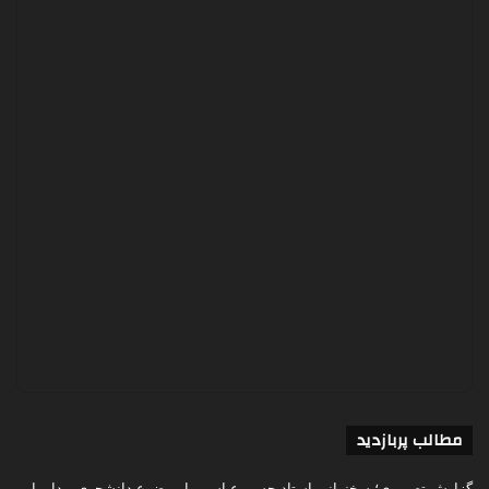
مطالب پربازدید
گزارش تصویری؛ سخنرانی استاد حسن عباسی با موضوع دانشجوی بیدار با