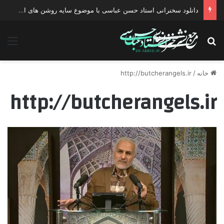
دانلود سخنرانی استاد حسن عباسی با موضوع سایه روشن های انتخاب یک نامزد اصلح
جستجو برای
منو
خانه
/
http://butcherangels.ir
http://butcherangels.ir