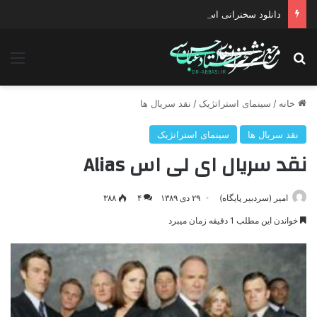
دانلود سخنرانی استاد حسن عباسی با موضوع چهار انتخاب ۱۴۰۰
جستجو برای
منو
خانه
/
سینمای استراتژیک
/
نقد سریال ها
نقد سریال ها
سینمای استراتژیک
نقد سریال ای لی اس Alias
امیر (سردبیر پایگاه)
۲۹ دی ۱۳۸۹
۴
۳۸۸
خواندن این مطلب 1 دقیقه زمان میبرد