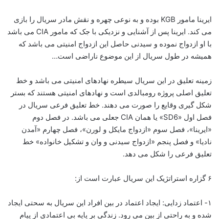
ایرینا مامور KGB بوده و به نوعی چهره و نقش مادر سریال را بازی
می کند. ایرینا پس از آشنایی و نزدیکی با جک که مامور CIA می باشد
با او ازدواج نموده و سیدنی حاصل این ازدواج امنیتی می باشد که
همیشه در طول سریال از این موضوع ناراضی است…
زمینه تعلیق در این سریال سیطره نهادهای امنیتی می باشد و خط
تعلیق اصلی پروژه رومبالدی است و نهادهای امنیتی هستند که بستر
شکل گیری وقایع را صورت می دهند. خط تعلیق فرعی سریال در
فصل اول «SD6» یا همان CIA جعلی می باشد. در فصل دوم
«ایرینا»، فصل سوم «ازدواج مایکل و لورن»، فصل چهارم «آمدن
نادیا» و فصل پنجم «ازدواج سیدنی و وان و تشکیل خانواده» خط
تعلیق فرعی را شکل می دهد.
۶ گزاره استراتژیک این سریال عبارت است از:
۱- اعتماد زدایی: ایجاد اعتماد در بین افراد این سریال به سحتی ایجاد
شده و به راحتی از بین می رود. زندگی بر پایه بی اعتمادی از پیام