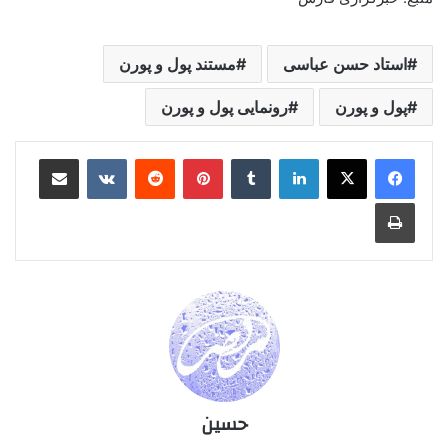
استاد حسن عباسی
مستند پول و پورن
پول و پورن
رونمایی پول و پورن
لینکدین
‫تامبلر
‫پین‌ترست
‫رددیت
‫VKontakte
اشتراک گذاری از طریق ایمیل
چاپ
حسین