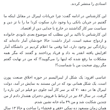
اسنادی را منتشر کردند.
این کارشناس در ادامه گفت: چرا جریانات لیبرال در مقابل اینکه ما
گفتیم در جریان بانکی ربا وجود دارد سکوت کرد! ما را با تز دین و
سیاست سر کار گذاشتند در خارج با جدایی دین از اقتصاد.
این کارشناس با تاکید بر این مطلب که موضوع بعدی نابودی خانواده
و ازدواج سفید است، ابراز داشت: حالا خودشان آمار داده‌اند که
زنازادگی نیز وجود دارد، اما وقتی ما اعلام کردیم در دانشگاه آمار
افزایش یافته انقدر به داد و فریاد پرداختند و گفتند که مگر همه
مشکلات ما رفع شده که اینها را می‌گویید؟! که من در نهایت گفتم
مگر روی صحبت من با شماست؟!
عباسی افزود: یک شکل از لیبرالیسم در حوزه اخلاق صنعت پورن
است. یک شکل همانی بود که در این مستند به نمایش در آمد، دولت
لیبرال ها در دهه ۷۰ که بر سر کار آمد جلوی دو فیلم در این باره را
گرفت. در سال ۸۳ نیز در ارتباط با فروش دختران هشدار دادم از من
چندین شکایت شد و من ۴۹ ماه خانه نشین شدم.
همان زمان مسعود ده نمکی «فقر و فحشا» را ساخت و حالا ۱۳ سال