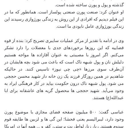
گذشته و پول و پورن ساخته شده است.
او عنوان کرد: صنعت پورن صنعتی پولساز است. همانطور که ما در
این فیلم دیدیم که افرادی از این روش به زندگی بورژوازی رسیدند این
زندگی بورژوازی عامل نابودی ما است.
وی در ادامه با تقدیر از مرکز عملیات سایبری تصریح کرد: بنده از قوه
قضاییه که این روزها برخوردهای جدی با معضلات را دارد تشکر
می‌کنم. اگر امروز با مصیبتی به عنوان آقازاده ها مواجه هستیم
دلیلش نان و پول شبهه ناک است که باعث می شود بچه هایشان در
آن‌طرف سوی مرزها «چی چی نیوز» تاسیس کنند. در حالیکه
شاهدیم در همین روزگار فرزند یک زن خانه دار شهید محسن حججی
می شود. پول شبهه ناک درون حکومت بیاید در کار فرهنگی ایراد به
وجود می‌آید. شهید حججی ها محصول گریه های عاشقانه برای ابا
عبدالله(ع) هستند.
عباسی گفت: ۵۰۰ میلیون صفحه فضای مجازی با موضوع پورن
وجود دارد، لیبرالیسم یعنی فحشا؛ این گی ها و لزبین ها طایفه قوم
سدوم هستند. ربا، زنا، لواط، بت پرستی، کفر و … همه آنها در امریکا