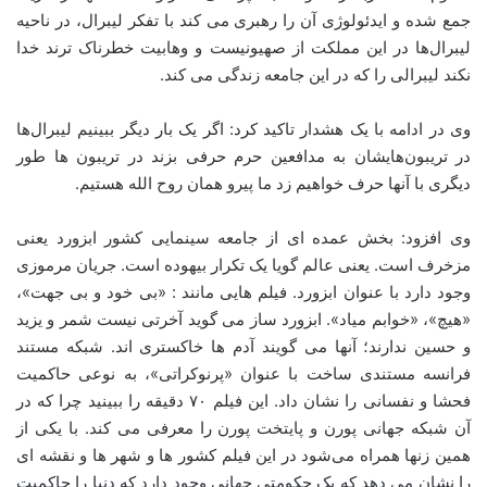
جمع شده و ایدئولوژی آن را رهبری می کند با تفکر لیبرال، در ناحیه
لیبرال‌ها در این مملکت از صهیونیست و وهابیت خطرناک ترند خدا
نکند لیبرالی را که در این جامعه زندگی می کند.
وی در ادامه با یک هشدار تاکید کرد: اگر یک بار دیگر ببینیم لیبرال‌ها
در تریبون‌هایشان به مدافعین حرم حرفی بزند در تریبون ها طور
دیگری با آنها حرف خواهیم زد ما پیرو همان روح الله هستیم.
وی افزود: بخش عمده ای از جامعه سینمایی کشور ابزورد یعنی
مزخرف است. یعنی عالم گویا یک تکرار بیهوده است. جریان مرموزی
وجود دارد با عنوان ابزورد. فیلم هایی مانند : «بی خود و بی جهت»،
«هیچ»، «خوابم میاد». ابزورد ساز می گوید آخرتی نیست شمر و یزید
و حسین ندارند؛ آنها می گویند آدم ها خاکستری اند. شبکه مستند
فرانسه مستندی ساخت با عنوان «پرنوکراتی»، به نوعی حاکمیت
فحشا و نفسانی را نشان داد. این فیلم ۷۰ دقیقه را ببینید چرا که در
آن شبکه جهانی پورن و پایتخت پورن را معرفی می کند. با یکی از
همین زنها همراه می‌شود در این فیلم کشور ها و شهر ها و نقشه ای
را نشان می دهد که یک حکومتی جهانی وجود دارد که دنیا را حاکمیت