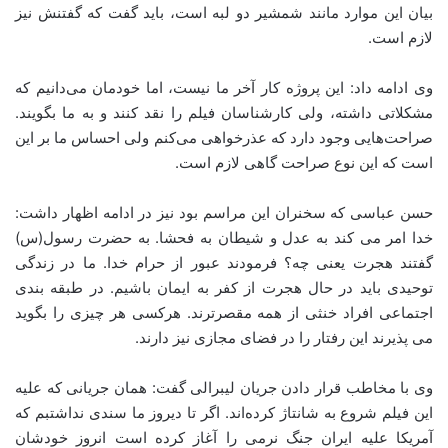
بیان این موارد مانند شمشیر دو لبه است، باید گفت که گفتنش نیز
لازم است.
وی ادامه داد: این پروژه کار آخر ما نیست، اما خودمان می‌دانیم که
مشکلاتی داشته، ولی کارشناسان فیلم را نقد کنند و به ما بگویند.
صراحت‌هایی وجود دارد که عذرخواهی می‌کنم ولی احساس ما بر این
است که این نوع صراحت گاهی لازم است.
حسن عباسی که سخنران این مراسم بود نیز در ادامه اظهار داشت:
خدا امر می کند به عدل و شیطان به فحشا. به حضرت رسول(س)
گفتند هجرت یعنی چه؟ فرمودند عبور از حرام خدا. ما در زندگی
توحیدی باید در حال هجرت از کفر به ایمان باشیم. در طبقه بندی
اجتماعی افراد خنثی از همه مقصرترند. هرکسی هر چیزی را بگوید
می پذیرند این رفتار را در فضای مجازی نیز دارند.
وی با مخاطب قرار دادن جریان لیبرالی گفت: همان جریانی که علیه
این فیلم شروع به شانتاژ کرده‌اند. اگر تا دیروز ما سندی نداشتبم که
آمریکا علیه ایران جنگ نرمی را آغاز کرده است انروز خودشان