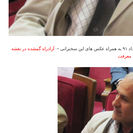
نرانی –
آزادراه گمشده در نقشه
معرفت