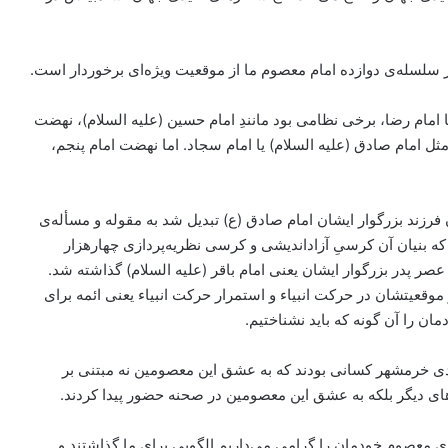
ر سلسله‌ی دوازده امام معصوم ما از موقعیت ویژه‌ای برخوردار است.
امام رضا، برخی نظامی بود مانندِ امام حسین (علیه السلام)، نهضت
 امام صادق‌ (علیه السلام) یا امام سجاد. اما نهضت امام پنجم،‌
رزند بزرگوار ایشان امام صادق (ع) تبدیل شد به مقوله و مسأله‌ی
 بنیان آن کرسیِ آزاداندیشی و کرسی نظریه‌پردازی چهارهزار
 عصر پدر بزرگوار ایشان یعنی امام باقر (علیه السلام) گذاشته شد.
وقعیتشان در حرکت انبیاء و استمرار حرکت انبیاء یعنی ائمه برای
ن را آن گونه که باید نشناختیم.
ادی خرمشهر کسانی بودند که به عشق این معصومین نه مبتنی بر
رهای دیگر بلکه به عشق این معصومین در صحنه حضور پیدا کردند.
ه‌ی معصوم خودمان را گرامی می‌داریم.الگویی برای ما گذاشتند و