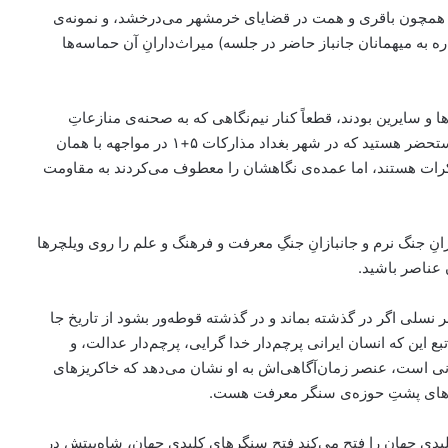
رگانی همچون باقری و همت در قضایای خرمشهر می‌درخشد، و نمونه‌ی
ره به میهمانان جانباز حاضر در جلسه) میراث‌دارانِ آن حماسه‌ها
ها و سایرین بودند، قطعاً کنار نیم‌نگاهی که به صحنه‌ی منازعاتِ
سخت و تهدیداتِ سخت‌افزاری‌ای که دشمن دارد و امروز مستحضر هستید که در شهر بغداد مذارکات ۵+۱ در مواجهه با همان
اکرات هستند، اما عمده‌ی نگاهشان را معطوف می‌کردند به مقاومت
ِ جنگ نرم و جانبازانِ‌ جنگِ معرفت و فرهنگ و علم را روی ویلچرها
 عناصر باشید.
سلی اگر در گذشته بماند و در گذشته قوطه‌ور بشود از تاریخ جا
ع این که انسان ایرانی پرچم‌دار خدا گرایی، پرچم‌دار عدالت، و
نی است، عنصر زمان‌آگاهی‌اش به او نشان می‌دهد که خاکریز‌های
ز‌های پشتِ حوزه‌ی سنگر معرفت هست.
یدی جهان را فتح می‌کند فتح سنگر‌های کلیدی جهان، شاه‌بیتش در