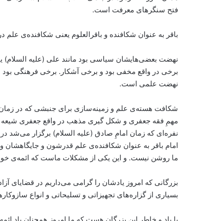
فتح سنگر‌های معرفت است.
باقر به عنوان شکافنده و باقرالعلوم یعنی شکافنده‌ی علم د
نهضت بعضی‌هایشان سیاسی بود مانند علی (علیه السلام) یا 
برخی در واقع مخفی بود و برخی آشکار. برخی فرهنگی بود مثل
نهضت علمی‌ است.
شکافت هسته‌ی علم و زمینه‌سازی برای جنبشی که در زمان ف
مهمِ فقه جعفری و شکل گیری مذهب در واقع جعفری شیعه که
نفره‌ای که زمان امامِ صادق (علیه السلام) برگزار می‌شد در
امام باقر به عنوان شکافنده‌ی علم قدرشون و جایگاهشان و م
ما روشن نیست. و این یکی از مشکلات ماست که ائمه‌ی خودما
بزرگانی که امروز یادشان را گرامی می‌داریم در قضایای آز
بسیاری از گزاره‌های تجهیزاتی و تسلیحاتی و انواع سازوکا
با یاد و خاطر این بزرگان هست که ما امروز همچنان یاد ائم