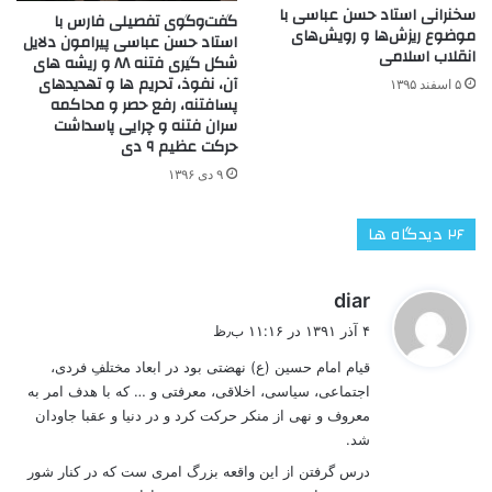
سخنرانی استاد حسن عباسی با
گفت‌و‌گوی تفصیلی فارس با
موضوع ریزش‌ها و رویش‌های
استاد حسن عباسی پیرامون دلایل
انقلاب اسلامی
شکل گیری فتنه ۸۸ و ریشه های
آن، نفوذ، تحریم ها و تهدیدهای
۵ اسفند ۱۳۹۵
پسافتنه، رفع حصر و محاکمه
سران فتنه و چرایی پاسداشت
حرکت عظیم ۹ دی
۹ دی ۱۳۹۶
‫۲۶ دیدگاه ها
گ
diar
ف
۴ آذر ۱۳۹۱ در ۱۱:۱۶ ب٫ظ
ت
قیام امام حسین (ع) نهضتی بود در ابعاد مختلفِ فردی،
:
اجتماعی، سیاسی، اخلاقی، معرفتی و … که با هدف امر به
معروف و نهی از منکر حرکت کرد و در دنیا و عقبا جاودان
شد.
درس گرفتن از این واقعه بزرگ امری ست که در کنار شور