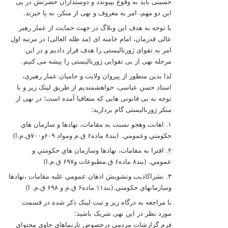
حسینی باید به وقوع بپیوندد و دوستداران حضرتش در پی
این دو مهم، امر به معروف و نهی از منکر، به پا خیزند.
با توجه به هدف این وبلاگ در جهت حمایت از عمار رهبر
عالی قدرمان، امام خامنه ای (مد ظله العالی) در مرتبه اول
امر به تقوای ژورنالیستی را هدف قرار دادیم و در این
مرحله نهی از بی تقوایی ژورنالیستی را پیشه می کنیم.
لذا بدین منظور از پیروان ولایت و حامیان عمار رهبری،
استاد حسن عباسی، خواهشمندیم از طریق لینک زیر و با
توجه به بی قانونی هایی که متعاقبا آمده است؛ در نهی از
منکر ژورنالیستی گام بردارید:
۱. اهانت وهجو نسبت به مقامات، نهادها و سازمان هاي
حکومتي وعمومي. (بند۸ ماده۶ ق.م ومواد ۶۰۹و۷۰۰ق.م.ا)
۲. افترا به مقامات، نهادها وسازمان هاي حکومتي و
عمومي. (بند۸ ماده۶ ق.مطبوعات و۶۹۷ ق.م.ا)
۳. نشراكاذيب وتشويش اذهان عمومي عليه مقامات ،نهادها
وسازمانهاي حکومتي.(بند۱۱ ماده۶ ق.م و ۶۹۸ ق.م. ا)
با مراجعه به درگاه زیر و ثبت لینک ذکر شده در قسمت
مورد نظر در این نهی شریک باشید:
فرم گزارشات مردمی درخصوص تارنماهای حاوی محتوای