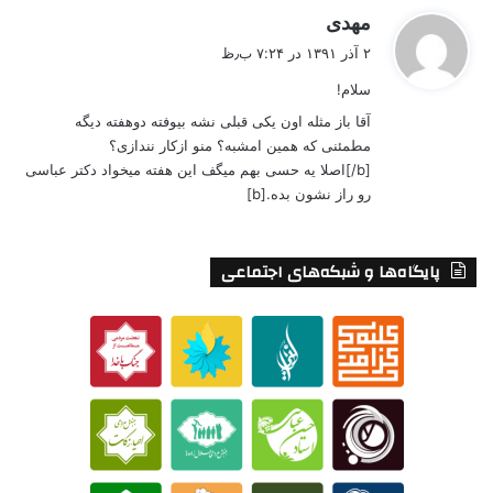
گ
مهدی
ف
۲ آذر ۱۳۹۱ در ۷:۲۴ ب٫ظ
ت
سلام!
:
آقا باز مثله اون یکی قبلی نشه بیوفته دوهفته دیگه
مطمئنی که همین امشبه؟ منو ازکار نندازی؟
[b/]اصلا یه حسی بهم میگف این هفته میخواد دکتر عباسی
رو راز نشون بده.[b]
پایگاه‌ها و شبکه‌های اجتماعی