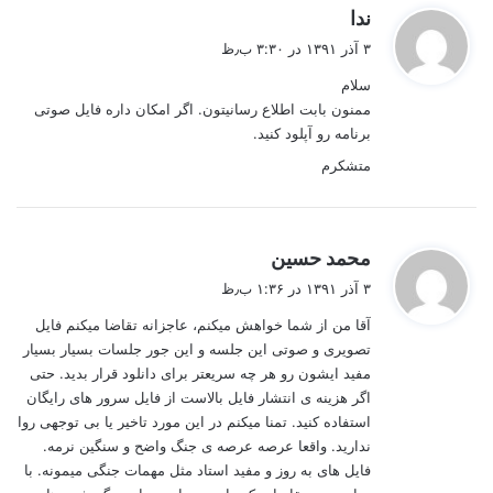
گ
ندا
ف
۳ آذر ۱۳۹۱ در ۳:۳۰ ب٫ظ
ت
سلام
:
ممنون بابت اطلاع رسانیتون. اگر امکان داره فایل صوتی
برنامه رو آپلود کنید.
متشکرم
گ
محمد حسین
ف
۳ آذر ۱۳۹۱ در ۱:۳۶ ب٫ظ
ت
آقا من از شما خواهش میکنم، عاجزانه تقاضا میکنم فایل
:
تصویری و صوتی این جلسه و این جور جلسات بسیار بسیار
مفید ایشون رو هر چه سریعتر برای دانلود قرار بدید. حتی
اگر هزینه ی انتشار فایل بالاست از فایل سرور های رایگان
استفاده کنید. تمنا میکنم در این مورد تاخیر یا بی توجهی روا
ندارید. واقعا عرصه عرصه ی جنگ واضح و سنگین نرمه.
فایل های به روز و مفید استاد مثل مهمات جنگی میمونه. با