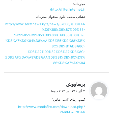
مجرمانه:
http://filter.internet.ir/
نشانی صفحه حاوی محتوای مجرمانه :
http://www.seratnews.ir/fa/news/87608/%D8%AA
%D9%88%D9%87%D9%85-
%D9%85%D9%85%D9%86%D9%88%D8%B9-
%D8%A7%D9%84%D8%AA%D8%B5%D9%88%DB%
8C%D8%B1%DB%8C-
%D8%A2%D9%82%D8%A7%DB%8C-
%D8%AF%DA%A9%D8%AA%D8%B1%DB%8C%D9%
86%D8%A7%D9%84
گ
برساووش
ف
۴ آذر ۱۳۹۱ در ۲:۱۳ ب٫ظ
ت
کلیپ زیبای “ادب عباس”
:
http://www.mediafire.com/download.php?
j3d6hbacr3fzbfj