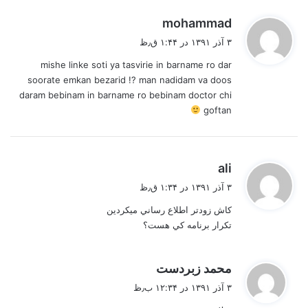
گ
mohammad
ف
۳ آذر ۱۳۹۱ در ۱:۴۴ ق٫ظ
ت
mishe linke soti ya tasvirie in barname ro dar
:
soorate emkan bezarid !? man nadidam va doos
daram bebinam in barname ro bebinam doctor chi
goftan
گ
ali
ف
۳ آذر ۱۳۹۱ در ۱:۳۴ ق٫ظ
ت
كاش زودتر اطلاع رساني ميكردين
:
تكرار برنامه كي هست؟
گ
محمد زبردست
ف
۳ آذر ۱۳۹۱ در ۱۲:۳۴ ب٫ظ
ت