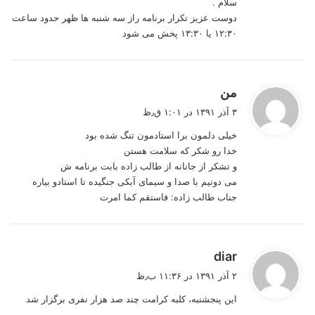
سلام .
:
دوست عزیز تکرار برنامه راز سه شنبه ها ظهر حدود ساعت
۱۲:۳۰ یا ۱۳:۳۰ پخش می شود
گ
من
ف
۳ آذر ۱۳۹۱ در ۱:۰۱ ق٫ظ
ت
خیلی دلمون برا استادمون تنگ شده بود
:
خدا رو شکر که سلامت هستن
و تشکر از جانانه از طالب زاده بابت برنامه ش
می دونیم با صدا و سیمای آبکی جنگیده تا استادو بیاره
جناب طالب زاده: فاستقم کما امرت
گ
diar
ف
۲ آذر ۱۳۹۱ در ۱۱:۳۶ ب٫ظ
ت
این پنجشنبه، کلبه کرامت چند صد هزار نفری برگزار شد
: