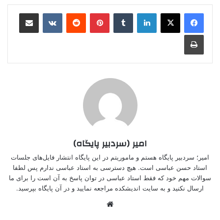
لینکدین
‫تامبلر
‫پین‌ترست
‫رددیت
‫VKontakte
اشتراک گذاری از طریق ایمیل
چاپ
امیر (سردبیر پایگاه)
امیر؛ سردبیر پایگاه هستم و ماموریتم در این پایگاه انتشار فایل‌های جلسات
استاد حسن عباسی است. هیچ دسترسی به استاد عباسی ندارم پس لطفا
سوالات مهم خود که فقط استاد عباسی در توان پاسخ به آن است را برای ما
ارسال نکنید و به سایت اندیشکده مراجعه نمایید و در آن پایگاه بپرسید.
وبسایت