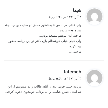
گ
شیما
ف
۳ آذر ۱۳۹۱ در ۶:۴۰ ب٫ظ
ت
وای خدای من… من تا بعداظهر همش تو سایت بودم… چقد
:
دیر متوجه شدیم…
هرچند اون موقعم مسجد بودم…
ولی خیلی خیلی خوشحالم بازم دکتر تو این برنامه حضور
پیدا کرده…
مرسی….
گ
fatemeh
ف
۳ آذر ۱۳۹۱ در ۵:۵۲ ب٫ظ
ت
برنامه خیلی خوبی بود.از آقای طالب زاده ممنونیم از این
:
که استاد حسن عباسی را به برنامه خوبشون دعوت کردند.