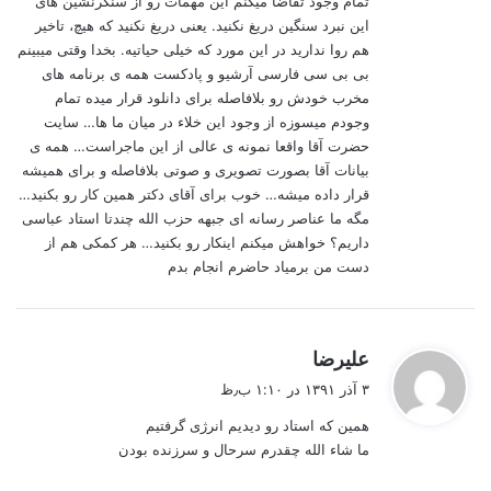
تمام وجود تقاضا میکنم این مهمات رو از سنگرنشین های
این نبرد سنگین دریغ نکنید. یعنی دریغ نکنید که هیچ، تاخیر
هم روا ندارید در این مورد که خیلی حیاتیه. بخدا وقتی میبینم
بی بی سی فارسی آرشیو و پادکست همه ی برنامه های
مخرب خودش رو بلافاصله برای دانلود قرار میده تمام
وجودم میسوزه از وجود این خلاء در میان ما ها… سایت
حضرت آقا واقعا نمونه ی عالی از این ماجراست… همه ی
بیانات آقا بصورت تصویری و صوتی بلافاصله و برای همیشه
قرار داده میشه… خوب برای آقای دکتر همین کار رو بکنید…
مگه ما عناصر رسانه ای جبهه حزب الله چندتا استاد عباسی
داریم؟ خواهش میکنم اینکار رو بکنید… هر کمکی هم از
دست من برمیاد حاضرم انجام بدم
گ
علیرضا
ف
۳ آذر ۱۳۹۱ در ۱:۱۰ ب٫ظ
ت
همین که استاد رو دیدیم انرژی گرفتیم
:
ما شاء الله چقدرم سرحال و سرزنده بودن