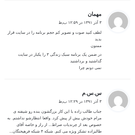
گ
مهمان
ف
۳ آذر ۱۳۹۱ در ۱۲:۵۹ ب٫ظ
ت
لطف کنید صوت و تصویر کم حجم برنامه را در سایت قرار
:
بدید
ممنون
در ضمن یک برنامه سبک زندگی ۳ را یکبار در سایت
گذاشتید و برداشتید
نمی دونم چرا
گ
س.س.م
ف
۳ آذر ۱۳۹۱ در ۱۲:۲۹ ب٫ظ
ت
جناب طالب زاده با این کار بزرگشون بنده رو شیفته ی
:
مرام خودش بیش از پیش کرد. واقعا انتظارشو نداشتم. به
خصوص بعد از چرندیات صراط… از راز و خاصه آقای
طالبزاده تشکر ویژه می کنم. شبکه ۴ شبکه فرهیختگان…