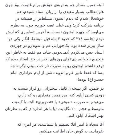
البته همین مقدار هم به نوبه‌ی خودش برام غنیمت بود چون
هم مطالب بسیار مفیدی را از زبان استاد شنیدم، هم
خوشحال شدم که دیدم ایشون مسلط‌تر از همیشه در
برنامه شرکت کرد؛ ولی خیلی غصه خوردم چون به نظرم
می‌اومد که چهره ایشون نسبت به آخرین تصاویری که ازش
دیدم (جلسه ۳۷۸ که حدود ۲ ماه قبل میشه)، انگار یکی دو
سال پیرتر شده بود، یک‌جورایی غم و اندوه رو در چهره‌ی
استاد حس می‌کردم (نمی‌دونم، شاید هم فقط به خاطر این
«تجمیع ناجوانمردی‌»های روزهای اخیر در حق استاد بوده که
توقع داشتم ایشون رو به صورت ناراحت ببینم، وگرنه چه
بسا که فقط تاثیر غم و اندوه ناشی از ایام عزاداری امام
حسین‌(ع) بوده).
در ضمن، اگر نسخه‌ی کامل سخنرانی رو قرار نیست به
زودی کسی آپلود کنه، من همین مقداری رو که دارم،
می‌تونم به صورت «صوتی» یا «تصویری» البته با کیفیت
متوسط و حجم ۲۰۰مگابایت (یا با هر اندازه‌ای که به نظرتان
بهتر است)، آپلود کنم.
آقا سجاد یا امیر آقا؛ تصمیم با شماست، هر امری که
بفرمایید، به گوش جان اطاعت می‌کنم.