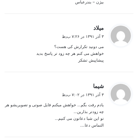
بیژن – بندرعباس
گ
میلاد
ف
۳ آذر ۱۳۹۱ در ۷:۲۶ ب٫ظ
ت
می دونید تکرارش کی هست؟
:
خواهش می کنم هر چه زود تر پاسخ بدید
پیشاپیش تشکر
گ
شیما
ف
۳ آذر ۱۳۹۱ در ۷:۰۲ ب٫ظ
ت
یادم رفت بگم… خواهش میکنم فایل صوتی و تصویریشو هر
:
چه زودتر بذارین…
تو این شبا دعاتون می کنیم…
التماس دعا….