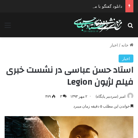
دانلود گفتگو با موضوع جنگ دیپلماتیک آمریکا علیه ایران
جستجو برای
منو
خانه
/
اخبار
اخبار
استاد حسن عباسی در نشست خبری
فیلم لژیون Legion
امیر (سردبیر پایگاه)
۲ مهر ۱۳۹۳
۳
۴۷۹
خواندن این مطلب ۵ دقیقه زمان میبرد