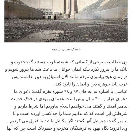
خشک شدن سدها
وی خطاب به برخی از کسانی که شیفته غرب هستند گفت: توپ و
تانک ما را پیروز نکرد بلکه ایمان جوانان ما باعث شد ما پیروز شویم و
در زمان هیچ پیامبری مردم مانند الان اشتیاق به دین نداشتند پس
غرب باید جوهره دین و ایمان را نابود کند.
عباسی با اشاره به آیه های ۹۷ و ۹۸ سوره بقره گفت: دعوای ما
دعوای هزار و ۴۰۰ سال پیش است عده ای یهودی در فدک خدمت
پیامبر آمدند و گفتند می خواهیم اسلام بیاوریم اما شرط داریم و
شرطش این است که که بدانیم شما را چه کسی آورده است و تا
پیامبر گفت جبرائیل آنها گفتند اگر مکائیل باشد ما قبول می کردیم.
وی افزود: نگاه یهود به فرشتگان مخرب و خطرناک است چرا که آنها