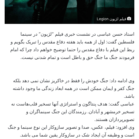
فیلم لژیون Legion
استاد حسن عباسی در نشست خبری فیلم “لژیون” در سینما
فلسطین گفت: اول از همه باید هفته دفاع مقدس را تبریک بگویم و
ربط این فیلم با دفاع مقدس را حتما توضیح خواهم داد چرا که امام
فرمودند جنگ ما جنگ حق و باطل است و تمام شدنی نیست.
وی ادامه داد: جنگ خودش را فقط در خاکریز نشان نمی دهد بلکه
جنگ کفر و ایمان ممکن است در همه ابعاد زندگی ما وجود داشته
باشد.
عباسی گفت: هدف پنتاگون و استراتژی آنها تسخیر قلب‌هاست نه
تسخیر خرمشهر و آبادان. رزمندگان این جنگ سینماگران و
تصویرپردازان هستند.
وی افزود: فیلم، عکس، صدا و تصویر سازوکار این نوع سینما و جنگ
است و وظیفه آن ایجاد شک در سازوکار یقین شما می باشد.