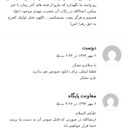
رو واسه ما نگهداره که مارو از فتنه های آخر زمان با خبر
میکنن انشاالله در رکاب آن حضرت مهدی موعود (عج)
هستیم و هرگز بیعت نمیشکنیم…..اللهم عجل لولیک الفرج
به حق زهرا (س)
گ
دوست
ف
۲ مهر ۱۳۹۳ در ۶:۳۳ ب٫ظ
ت
با سلام و تشکر
:
لطفا لینکی برای دانلود صوتش هم بذارید
بازم تشکر
گ
معاونت پایگاه
ف
۶ مهر ۱۳۹۳ در ۴:۲۷ ب٫ظ
ت
علیکم السلام
:
ان‌شاالله در صورتی که فایل صوتی آن به دست ما برسد
حتما قرار خواهیم داد