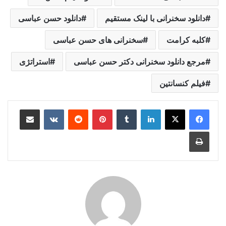
دانلود سخنرانی با لینک مستقیم
دانلود حسن عباسی
کلبه کرامت
سخنرانی های حسن عباسی
مرجع دانلود سخنرانی دکتر حسن عباسی
استراتژی
فیلم کنسانتین
لینکدین
‫تامبلر
‫پین‌ترست
‫رددیت
‫VKontakte
اشتراک گذاری از طریق ایمیل
چاپ