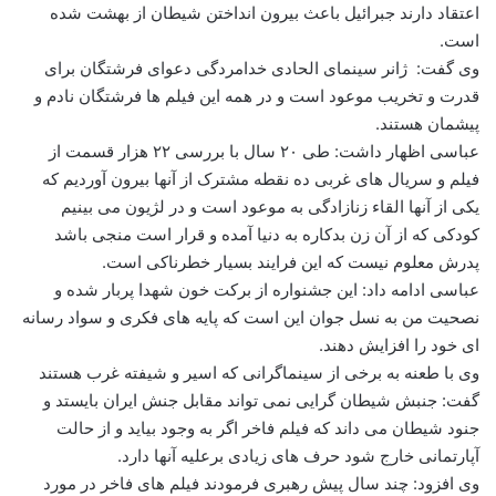
اعتقاد دارند جبرائیل باعث بیرون انداختن شیطان از بهشت شده
است.
وی گفت: ژانر سینمای الحادی خدامردگی دعوای فرشتگان برای
قدرت و تخریب موعود است و در همه این فیلم ها فرشتگان نادم و
پیشمان هستند.
عباسی اظهار داشت: طی ۲۰ سال با بررسی ۲۲ هزار قسمت از
فیلم و سریال های غربی ده نقطه مشترک از آنها بیرون آوردیم که
یکی از آنها القاء زنازادگی به موعود است و در لژیون می بینیم
کودکی که از آن زن بدکاره به دنیا آمده و قرار است منجی باشد
پدرش معلوم نیست که این فرایند بسیار خطرناکی است.
عباسی ادامه داد: این جشنواره از برکت خون شهدا پربار شده و
نصحیت من به نسل جوان این است که پایه های فکری و سواد رسانه
ای خود را افزایش دهند.
وی با طعنه به برخی از سینماگرانی که اسیر و شیفته غرب هستند
گفت: جنبش شیطان گرایی نمی تواند مقابل جنش ایران بایستد و
جنود شیطان می داند که فیلم فاخر اگر به وجود بیاید و از حالت
آپارتمانی خارج شود حرف های زیادی برعلیه آنها دارد.
وی افزود: چند سال پیش رهبری فرمودند فیلم های فاخر در مورد