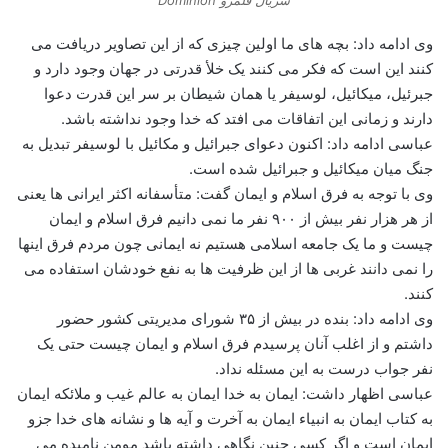
وی ادامه داد: بچه های ما اولین چیزی که از این تصاویر دریافت می
کنند این است که فکر می کنند یک خلأ قدرتی در جهان وجود دارد و
جبرئیل، میکائیل، لوسیفر یا همان شیطان بر سر این قدرت دعوا
دارند و زمانی این اتفاقات می افتد که خدا وجود نداشته باشد.
عباسی ادامه داد: اکنون دعوای جبرائیل و مکائیل با لوسیفر تبدیل به
جنگ میان میکائیل و جبرائیل شده است.
وی با توجه به فرق اسلام و ایمان گفت: متأسفانه اکثر ایرانی ها یعنی
از هر هزار نفر بیش از ۹۰۰ نفر ما نمی دانیم فرق اسلام و ایمان
چیست و ما یک جامعه اسلامی هستیم نه ایمانی چون مردم فرق اینها
را نمی دانند غربی ها از این ظرفیت ها به نفع خودشان استفاده می
کنند.
وی ادامه داد: بنده در بیش از ۳۵ شورای مدیریتی کشور حضور
داشتم و از اغلب آنان پرسیدم فرق اسلام و ایمان چیست حتی یک
نفر جواب درست به این مسئله نداد.
عباسی اظهار داشت: ایمان به خدا ایمان به عالم غیب و ملائکه ایمان
به کتاب ایمان به انبیاء ایمان به آخرت و آیه ها و نشانه های خدا جزو
ایمان است و اگر کسی چنین نگاهی داشته باشد مومن نامیده می