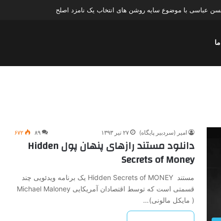
حسن عباسی با موضوع سایه روشن های انتخاب یک نامزد اصلح
ما
امیر (سردبیر پایگاه)
۲۷ تیر ۱۳۹۳
۸۹
۶۷۲
دانلود مستند رازهای پنهان پول Hidden
Secrets of Money
مستند Hidden Secrets of MONEY یک برنامه ویدئویی چند
قسمتی است که توسط اقتصادان آمریکایی Michael Maloney
( مایکل مالونی)…