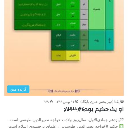
گزیده متن
یکتا (دبیر بخش خبری پایگاه)
۱۱ بهمن ۱۳۹۶
۳۶۹
او یک حکیم بود&#۸۲۳۰;
??یازدهم جمادی‌الاول، سال‌روز ولادت خواجه نصیرالدین طوسی است.
حکیم #خواجه_نصیرالدین_طوسی، از علمای برجسته‌ی اسلام است