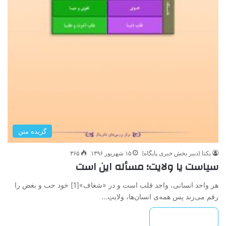
گزیده متن
یکتا (دبیر بخش خبری پایگاه)
۱۵ شهریور ۱۳۹۶
۳۶۵
سیاست یا ولایت؛ مسأله این است
هر واحد انسانی، واجد قلب است و در «شغاف»[1] خود حب و بغض را
رقم می‌زند پس همه‌ی انسان‌ها، ولایتِ…
بیشتر بخوانید »