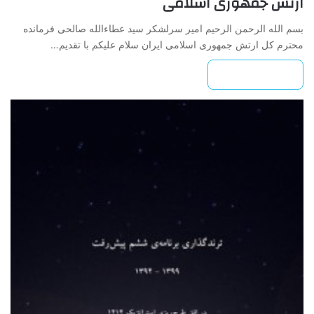
ارتش جمهوری اسلامی
بسم الله الرحمن الرحیم امیر سرلشکر سید عطاءالله صالحی فرمانده
محترم کل ارتش جمهوری اسلامی ایران سلام علیکم با تقدیم…
بیشتر بخوانید »