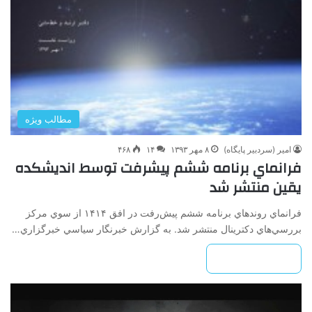
مطالب ویژه
امیر (سردبیر پایگاه)
۸ مهر ۱۳۹۳
۱۴
۴۶۸
فرانماي برنامه ششم پيشرفت توسط اندیشکده
یقین منتشر شد
فرانماي روندهاي برنامه ششم پيش‌رفت در افق ۱۴۱۴ از سوي مرکز
بررسي‌هاي دکترينال منتشر شد. به گزارش خبرنگار سياسي خبرگزاري…
بیشتر بخوانید »