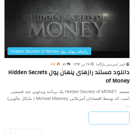
رازهای پنهان پول Hidden Secrets of Money
امیر (سردبیر پایگاه)
۲۷ تیر ۱۳۹۳
۸۹
۶۷۲
دانلود مستند رازهای پنهان پول Hidden Secrets
of Money
مستند Hidden Secrets of MONEY یک برنامه ویدئویی چند قسمتی
است که توسط اقتصادان آمریکایی Michael Maloney ( مایکل مالونی)
…
بیشتر بخوانید »