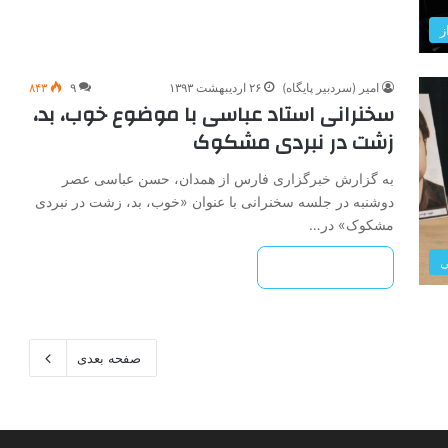
ز
امیر (سردبیر پایگاه)
۲۶ اردیبهشت ۱۳۹۳
۹
۸۴۳
سخنرانی استاد عباسی با موضوع خوب، بد،
زشت در نبردی مشکوک
به گزارش خبرگزاری فارس از همدان، حسن عباسی عصر
دوشنبه در جلسه سخنرانی با عنوان «خوب، بد، زشت در نبردی
مشکوک» در…
ی
بیشتر بخوانید »
صفحه بعدی