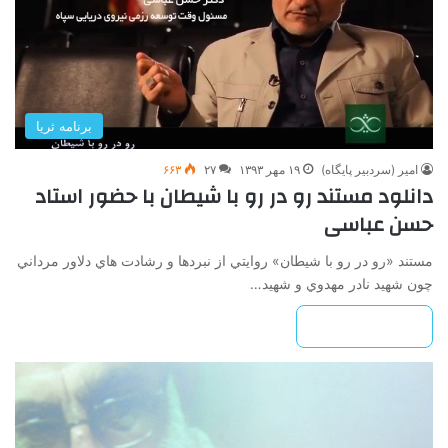
برنامه ثریا
امیر (سردبیر پایگاه)
۱۹ مهر ۱۳۹۳
۲۷
۶۶۳
دانلود مستند رو در رو با شیطان با حضور استاد
حسن عباسی
مستند «رو در رو با شيطان» روايتي از نبردها و رشادت هاي دلاور مرداني
چون شهيد نادر مهدوي و شهيد…
بیشتر بخوانید »