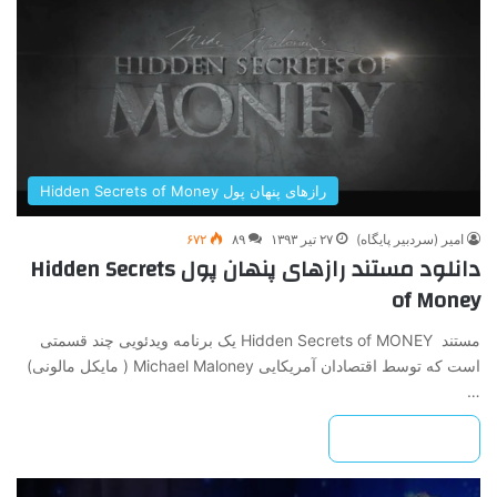
رازهای پنهان پول Hidden Secrets of Money
امیر (سردبیر پایگاه)
۲۷ تیر ۱۳۹۳
۸۹
۶۷۲
دانلود مستند رازهای پنهان پول Hidden Secrets
of Money
مستند Hidden Secrets of MONEY یک برنامه ویدئویی چند قسمتی
است که توسط اقتصادان آمریکایی Michael Maloney ( مایکل مالونی)
…
بیشتر بخوانید »