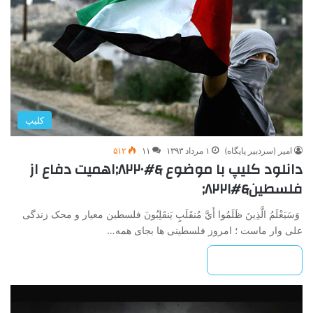
کلیپ
امیر (سردبیر پایگاه)
۱ مرداد ۱۳۹۳
۱۱
۵۱۲
دانلود کلیپ با موضوع &#۸۲۲۰;اهمیت دفاع از
فلسطین&#۸۲۲۱;
وَسَيَعْلَمُ الَّذِينَ ظَلَمُوا أَيَّ مُنقَلَبٍ يَنقَلِبُونَ فلسطین معیار و محک زندگی
علی وار ماست ؛ امروز فلسطینی ها بجای همه…
بیشتر بخوانید »