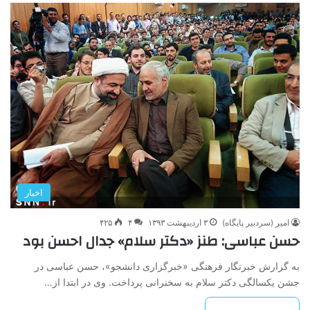
اخبار
امیر (سردبیر پایگاه)
۳ اردیبهشت ۱۳۹۳
۴
۴۲۵
حسن عباسی: طنز «دکتر سلام» جدال احسن بود
به گزارش خبرنگار فرهنگی «خبرگزاری دانشجو»، حسن عباسی در
جشن یکسالگی دکتر سلام به سخنرانی پرداخت. وی در ابتدا از…