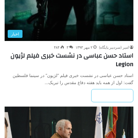
اخبار
امیر (سردبیر پایگاه)
۲ مهر ۱۳۹۳
۳
۴۸۴
استاد حسن عباسی در نشست خبری فیلم لژیون
Legion
استاد حسن عباسی در نشست خبری فیلم “لژیون” در سینما فلسطین
گفت: اول از همه باید هفته دفاع مقدس را تبریک…
بیشتر بخوانید »