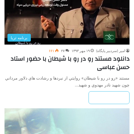
برنامه ثریا
امیر (سردبیر پایگاه)
۱۹ مهر ۱۳۹۳
۲۷
۶۶۱
دانلود مستند رو در رو با شیطان با حضور استاد
حسن عباسی
مستند «رو در رو با شيطان» روايتي از نبردها و رشادت هاي دلاور مرداني
چون شهيد نادر مهدوي و شهيد…
بیشتر بخوانید »